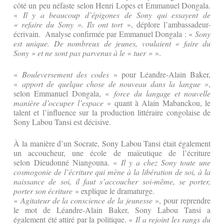
côté un peu néfaste selon Henri Lopes et Emmanuel Dongala.
«
Il y a beaucoup d’épigones de Sony qui essayent de
« refaire du Sony ». Ils ont tort
», déplore l’ambassadeur-
écrivain. Analyse confirmée par Emmanuel Dongala : «
Sony
est unique. De nombreux de jeunes, voulaient « faire du
Sony » et ne sont pas parvenus à le « tuer »
».
«
Bouleversement des codes
» pour Léandre-Alain Baker,
«
apport de quelque chose de nouveau dans la langue »
,
selon Emmanuel Dongala, «
force du langage et nouvelle
manière d’occuper l’espace
» quant à Alain Mabanckou, le
talent et l’influence sur la production littéraire congolaise de
Sony Labou Tansi est décisive.
À la manière d’un Socrate, Sony Labou Tansi était également
un accoucheur, une école de maïeutique de l’écriture
selon Dieudonné Niangouna. «
Il y a chez Sony toute une
cosmogonie de l’écriture qui mène à la libération de soi, à la
naissance de soi, il faut s’accoucher soi-même, se porter,
porter son écriture
» explique le dramaturge.
«
Agitateur de la conscience de la jeunesse
», pour reprendre
le mot de Léandre-Alain Baker, Sony Labou Tansi a
également été attiré par la politique. «
Il a rejoint les rangs du