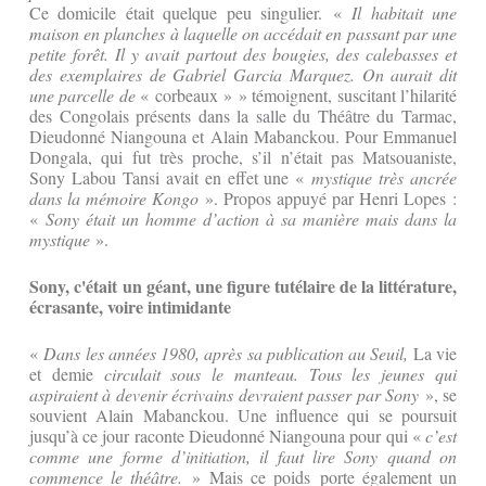
Ce domicile était quelque peu singulier. «
Il habitait une
maison en planches à laquelle on accédait en passant par une
petite forêt. Il y avait partout des bougies, des calebasses et
des exemplaires de Gabriel Garcia Marquez. On aurait dit
une parcelle de
« corbeaux » » témoignent, suscitant l’hilarité
des Congolais présents dans la salle du Théâtre du Tarmac,
Dieudonné Niangouna et Alain Mabanckou. Pour Emmanuel
Dongala, qui fut très proche, s’il n’était pas Matsouaniste,
Sony Labou Tansi avait en effet une «
mystique très ancrée
dans la mémoire Kongo
». Propos appuyé par Henri Lopes :
«
Sony était un homme d’action à sa manière mais dans la
mystique
».
Sony, c'était un géant, une figure tutélaire de la littérature,
écrasante, voire intimidante
«
Dans les années 1980, après sa publication au Seuil,
La vie
et demie
circulait sous le manteau. Tous les jeunes qui
aspiraient à devenir écrivains devraient passer par Sony
», se
souvient Alain Mabanckou. Une influence qui se poursuit
jusqu’à ce jour raconte Dieudonné Niangouna pour qui «
c’est
comme une forme d’initiation, il faut lire Sony quand on
commence le théâtre.
» Mais ce poids porte également un