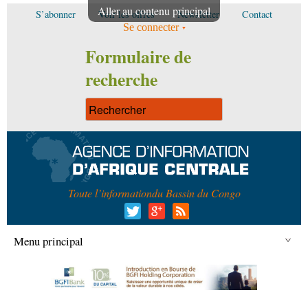
Aller au contenu principal
S’abonner
Voir les offres
Newsletter
Contact
Se connecter
Formulaire de
recherche
Toute l’information
du Bassin du Congo
Menu principal