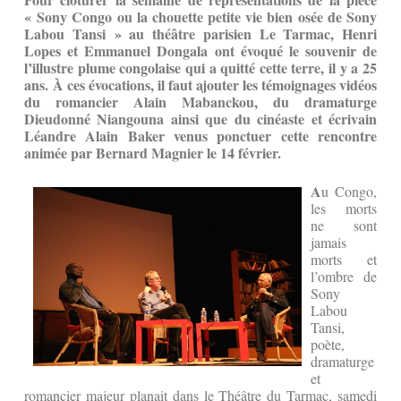
« Sony Congo ou la chouette petite vie bien osée de Sony
Labou Tansi » au théâtre parisien Le Tarmac, Henri
Lopes et Emmanuel Dongala ont évoqué le souvenir de
l’illustre plume congolaise qui a quitté cette terre, il y a 25
ans. À ces évocations, il faut ajouter les témoignages vidéos
du romancier Alain Mabanckou, du dramaturge
Dieudonné Niangouna ainsi que du cinéaste et écrivain
Léandre Alain Baker
venus ponctuer cette rencontre
animée par Bernard Magnier le 14 février.
A
u Congo,
les morts
ne sont
jamais
morts et
l’ombre de
Sony
Labou
Tansi,
poète,
dramaturge
et
romancier majeur planait dans le Théâtre du Tarmac, samedi