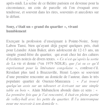
après-midi. La scène de ce théâtre parisien est devenue pour la
circonstance, un coin de parcelle où l’on évoquait avec
tendresse, et souvent dans les rires, souvenirs et anecdotes sur
le défunt.
Sony, c'était un « grand du quartier », vivant
humblement
Exerçant la profession d’enseignant à Pointe-Noire, Sony
Labou Tansi, bien qu’ayant déjà gagné quelques prix, était
pour Léandre Alain Baker, alors adolescent de 12-13 ans, un
simple grand-frère du quartier, qui avait chez lui des cahiers
d’écoliers noircis de divers textes. «
Ce n’est qu’après la sortie
de
La vie et demie (*en 1979 NDLR),
que j’ai su ce qu’il
représentait pour la littérature congolaise
», confesse-t’il.
Résidant plus tard à Brazzaville, Henri Lopes se souvient
d’une première rencontre au domicile de l’auteur, dans le très
populaire quartier de Ouenze-Manzanza : «
J’ai trouvé
quelqu’un assis sur un tabouret et écrivant sur une simple
table en bois
». Alain Mabanckou abonde dans ce sens : «
La première fois que je l’ai rencontré, il était en pleine partie
de volley-ball avec les petits du quartier. Il l’a interrompue
pour me recevoir à son domicile
».