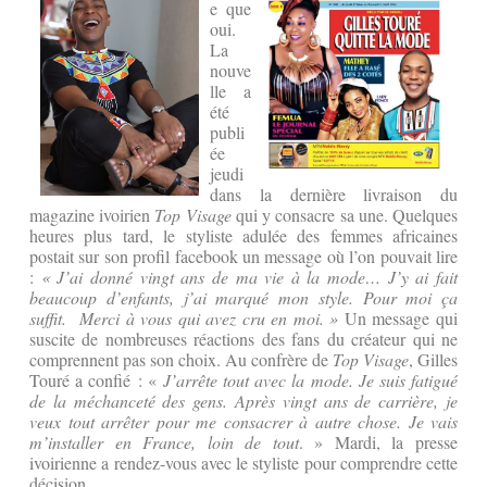
e que
oui.
La
nouve
lle a
été
publi
ée
jeudi
dans la dernière livraison du
magazine ivoirien
Top Visage
qui y consacre sa une. Quelques
heures plus tard, le styliste adulée des femmes africaines
postait sur son profil facebook un message où l’on pouvait lire
:
« J’ai donné vingt ans de ma vie à la mode… J’y ai fait
beaucoup d’enfants, j’ai marqué mon style. Pour moi ça
suffit. Merci à vous qui avez cru en moi. »
Un message qui
suscite de nombreuses réactions des fans du créateur qui ne
comprennent pas son choix. Au confrère de
Top Visage
, Gilles
Touré a confié : «
J’arrête tout avec la mode. Je suis fatigué
de la méchanceté des gens. Après vingt ans de carrière, je
veux tout arrêter pour me consacrer à autre chose. Je vais
m’installer en France, loin de tout
. » Mardi, la presse
ivoirienne a rendez-vous avec le styliste pour comprendre cette
décision.