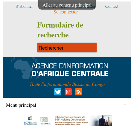
Aller au contenu principal
S’abonner
Voir les offres
Newsletter
Contact
Se connecter
Formulaire de
recherche
Toute l’information
du Bassin du Congo
Menu principal