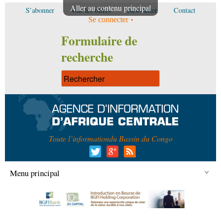
Aller au contenu principal
S’abonner
Voir les offres
Newsletter
Contact
Se connecter
Formulaire de
recherche
Toute l’information
du Bassin du Congo
Menu principal