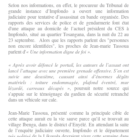
Selon nos informations, en effet, le procureur du Tribunal de
grande instance d’Impfondo a ouvert une information
judiciaire pour tentative d’assassinat en bande organisée. Des
rapports des services de police et de gendarmerie font état
d'une attaque au domicile de l’actuel président du CES à
Impfondo, situé au quartier Tosangana, dans la nuit du 22 au
23 septembre. Alors que les rapports parlent des "personnes
non encore identifiées", les proches de Jean-marie Tassoua
parlent d'
« Une information digne de foi ».
« Après avoir défoncé le portail, les auteurs de l’assaut ont
lancé l’attaque avec une première grenade offensive. S’en est
suivie une deuxième, causant ainsi d’énormes dégâts
matériels : toiture endommagée, plafond éventré, mur
lézardé, carreaux décapés »
, poursuit notre source qui
s’appuie sur le témoignage du gardien de sécurité retranché
dans un véhicule sur cale.
Jean-Marie Tassoua, présenté comme la principale cible de
cette attaque aurait eu la vie sauve parce qu’il se trouvait au
village Ibenga, dans le district d’Enyélé. En attendant la suite
de l’enquête judiciaire ouverte, Impfondo et le département
très politisé
de la Likouala devraient vivre cette semaine dans