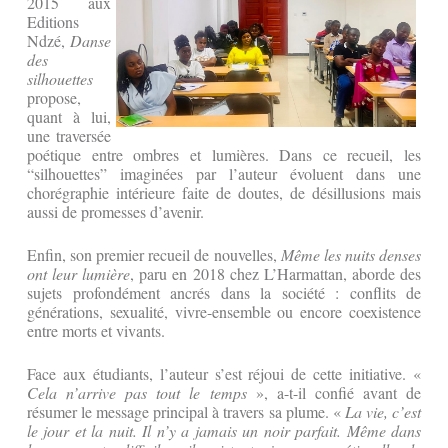
2015 aux
Editions
Ndzé,
Danse
des
silhouettes
propose,
quant à lui,
une traversée
poétique entre ombres et lumières. Dans ce recueil, les
“silhouettes” imaginées par l’auteur évoluent dans une
chorégraphie intérieure faite de doutes, de désillusions mais
aussi de promesses d’avenir.
Enfin, son premier recueil de nouvelles,
Même les nuits denses
ont leur lumière
, paru en 2018 chez L’Harmattan, aborde des
sujets profondément ancrés dans la société : conflits de
générations, sexualité, vivre-ensemble ou encore coexistence
entre morts et vivants.
Face aux étudiants, l’auteur s’est réjoui de cette initiative. «
Cela n’arrive pas tout le temps
», a-t-il confié avant de
résumer le message principal à travers sa plume. «
La vie, c’est
le jour et la nuit. Il n’y a jamais un noir parfait. Même dans