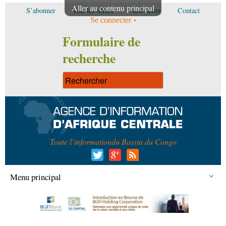
Aller au contenu principal
S’abonner
Voir les offres
Newsletter
Contact
Se connecter
Formulaire de
recherche
Toute l’information
du Bassin du Congo
Menu principal