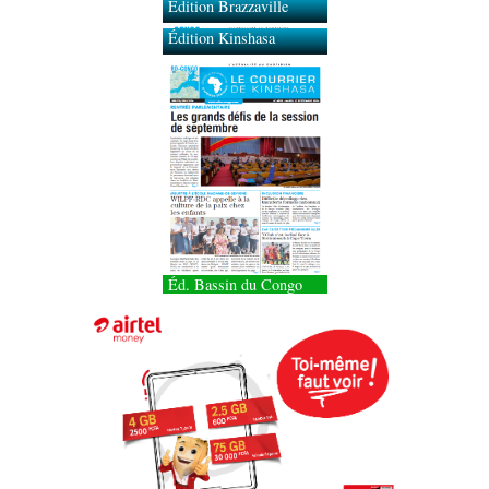
Édition Brazzaville
Édition Kinshasa
Éd. Bassin du Congo