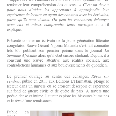
renforcer leur compréhension des œuvres. «
C’est un devoir
pour nous d’aider les apprenants à approfondir leur
expérience de lecture en ayant des contacts avec les écrivains,
parce qu’ils sont vivants. On peut les rencontrer, échanger
avec eux et mieux comprendre leurs ouvrages
», a-t-il
expliqué.
Présenté comme un écrivain de la jeune génération littéraire
congolaise, Sauve-Gérard Ngoma Malanda s’est fait connaître
très tôt, publiant son premier poème dans le journal
La
Semaine Africaine
alors qu’il était encore étudiant. Depuis, il a
construit une œuvre attentive aux réalités sociales, aux
contradictions humaines et aux bouleversements du quotidien.
Le premier ouvrage au centre des échanges,
Rêves sur
cendres
, publié en 2011 aux Editions L’Harmattan, plonge le
lecteur dans un univers où se croisent désespoir et espérance
sur fond de guerre civile et de quête de paix. À travers une
poésie dense et intime, l’auteur explore les blessures humaines
et le rêve d’une renaissance.
Publié en