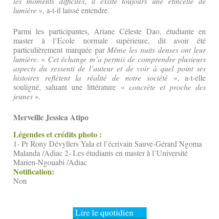
les moments difficiles, il existe toujours une étincelle de
lumière
», a-t-il laissé entendre.
Parmi les participantes, Ariane Céleste Dao, étudiante en
master à l’Ecole normale supérieure, dit avoir été
particulièrement marquée par
Même les nuits denses ont leur
lumière
. «
Cet échange m’a permis de comprendre plusieurs
aspects du ressenti de l’auteur et de voir à quel point ses
histoires reflètent la réalité de notre société
», a-t-elle
souligné, saluant une littérature «
concrète et proche des
jeunes
».
Merveille Jessica Atipo
Légendes et crédits photo :
1- Pr Rony Dévyllers Yala et l’écrivain Sauve-Gérard Ngoma
Malanda /Adiac 2- Les étudiants en master à l’Université
Marien-Ngouabi /Adiac
Notification:
Non
Lire le quotidien