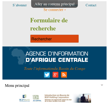
Aller au contenu principal
S’abonner
Voir les offres
Newsletter
Contact
Se connecter
Formulaire de
recherche
Toute l’information
du Bassin du Congo
Menu principal