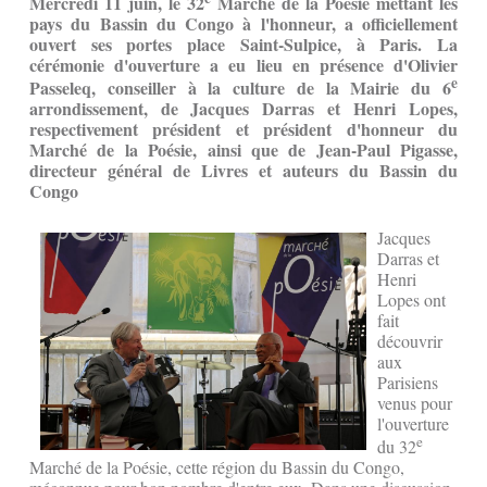
Mercredi 11 juin, le 32
Marché de la Poésie mettant les
pays du Bassin du Congo à l'honneur, a officiellement
ouvert ses portes place Saint-Sulpice, à Paris. La
cérémonie d'ouverture a eu lieu en présence d'Olivier
e
Passeleq, conseiller à la culture de la Mairie du 6
arrondissement, de Jacques Darras et Henri Lopes,
respectivement président et président d'honneur du
Marché de la Poésie, ainsi que de Jean-Paul Pigasse,
directeur général de Livres et auteurs du Bassin du
Congo
Jacques
Darras et
Henri
Lopes ont
fait
découvrir
aux
Parisiens
venus pour
l'ouverture
e
du 32
Marché de la Poésie, cette région du Bassin du Congo,