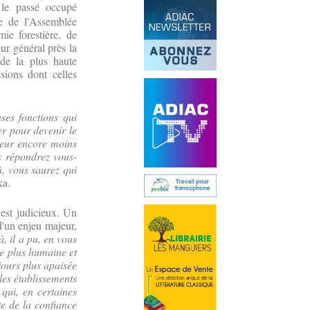
 le passé occupé
e de l'Assemblée
ie forestière, de
ur général près la
de la plus haute
sions dont celles
ses fonctions qui
er pour devenir le
teur encore moins
us répondrez vous-
, vous saurez qui
ka.
 est judicieux. Un
d'un enjeu majeur,
, il a pu, en vous
re plus humaine et
jours plus apaisée
 les établissements
 qui, en certaines
te de la confiance