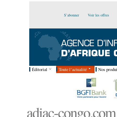
S’abonner
Voir les offres
Éditorial
Toute l’actualité
Nos produi
adiac-congo.com :