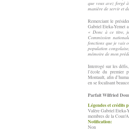
que vous avez forgé à 
manière de servir et d
Remerciant le présid
Gabriel Eteka-Yemet a 
« Donc à ce titre, j
Commission national
fonctions que je vais 
population congolaise,
mémoire de mon prédé
Interrogé sur les défis
l’école du premier pr
Montault, afin d’human
en se focalisant beauc
Parfait Wilfried Do
Légendes et crédits 
Valère Gabriel Eteka-Ye
membres de la Cour/A
Notification:
Non