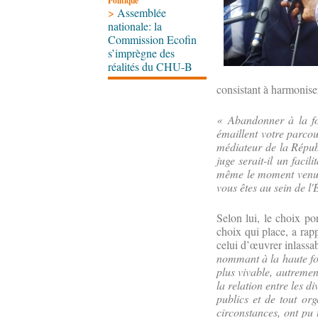
Politique
>
Assemblée
nationale: la
Commission Ecofin
s’imprègne des
réalités du CHU-B
consistant à harmoniser 
« Abandonner à la foi
émaillent votre parcour
médiateur de la Répub
juge serait-il un facil
même le moment venu q
vous êtes au sein de l'
Selon lui, le choix po
choix qui place, a rap
celui d’œuvrer inlassa
nommant à la haute fon
plus vivable, autremen
la relation entre les di
publics et de tout org
circonstances, ont pu 