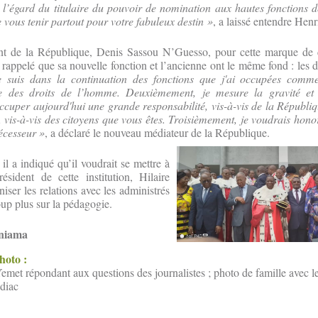
l’égard du titulaire du pouvoir de nomination aux hautes fonctions d
e vous tenir partout pour votre fabuleux destin »
, a laissé entendre Hen
ent de la République, Denis Sassou N’Guesso, pour cette marque de 
rappelé que sa nouvelle fonction et l’ancienne ont le même fond : les 
e suis dans la continuation des fonctions que j'ai occupées comme
e des droits de l’homme. Deuxièmement, je mesure la gravité et 
occuper aujourd'hui une grande responsabilité, vis-à-vis de la Républiqu
 vis-à-vis des citoyens que vous êtes. Troisièmement, je voudrais hono
cesseur »
, a déclaré le nouveau médiateur de la République.
, il a indiqué qu’il voudrait se mettre à
ésident de cette institution, Hilaire
iser les relations avec les administrés
oup plus sur la pédagogie.
uniama
photo :
met répondant aux questions des journalistes ; photo de famille avec les 
diac