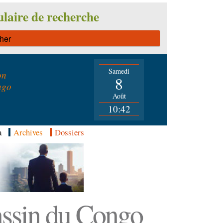
laire de recherche
Samedi
on
8
ngo
Août
10:42
a
Archives
Dossiers
Bassin du Congo