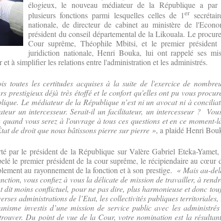
élogieux, le nouveau médiateur de la République a par
er
plusieurs fonctions parmi lesquelles celles de 1
secrétair
nationale, de directeur de cabinet au ministère de l'Econom
président du conseil départemental de la Likouala. Le procure
Cour suprême, Théophile Mbitsi, et le premier président 
juridiction nationale, Henri Bouka, lui ont rappelé ses mis
et à simplifier les relations entre l'administration et les administrés.
s toutes les certitudes acquises à la suite de l'exercice de nombreu
s prestigieux déjà très étoffé et le confort qu'elles ont pu vous procur
lique. Le médiateur de la République n’est
ni un avocat ni à concilia
itateur un intercesseur. Serait-il un facilitateur, un intercesseur ? Vo
uand vous serez à l'ouvrage à tous ces questions et en ce moment-là
État de droit que nous bâtissons pierre sur pierre »
, a plaidé Henri Bou
rté par le président de la République sur Valère Gabriel Eteka-Yamet,
pelé le premier président de la cour suprême, le récipiendaire au cœur 
blement au rayonnement de la fonction et à son prestige.
« Mais au-delà
ction, vous confiez à vous la délicate de mission de travailler, à rend
t dit moins conflictuel, pour ne pas dire, plus harmonieuse et donc tou
verses administrations de l’Etat, les collectivités publiques territoriales,
anisme investis d’une mission de service public avec les administrés
trouver. Du point de vue de la Cour, votre nomination est la résultan