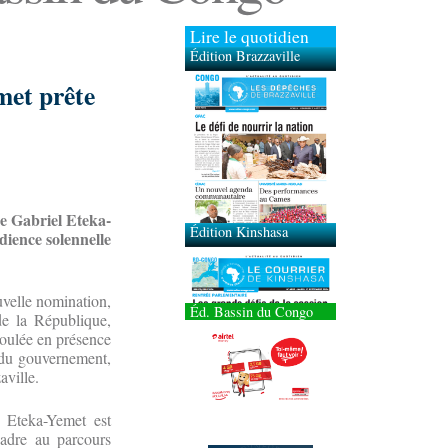
Lire le quotidien
Édition Brazzaville
met prête
Édition Kinshasa
e Gabriel Eteka-
dience solennelle
uvelle nomination,
Éd. Bassin du Congo
de la République,
roulée en présence
 du gouvernement,
aville.
 Eteka-Yemet est
Cadre au parcours