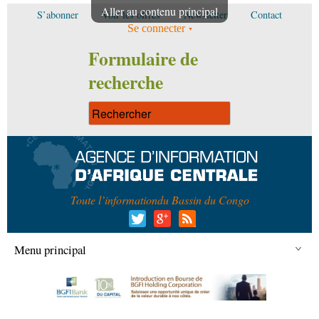
Aller au contenu principal
S’abonner
Voir les offres
Newsletter
Contact
Se connecter
Formulaire de
recherche
Toute l’information
du Bassin du Congo
Menu principal