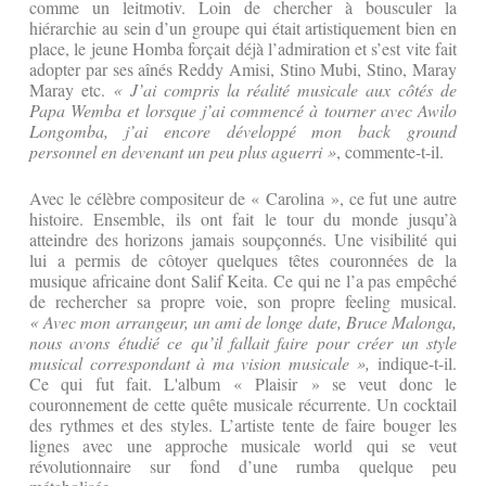
comme un leitmotiv. Loin de chercher à bousculer la
hiérarchie au sein d’un groupe qui était artistiquement bien en
place, le jeune Homba forçait déjà l’admiration et s’est vite fait
adopter par ses aînés Reddy Amisi, Stino Mubi, Stino, Maray
Maray etc.
« J’ai compris la réalité musicale aux côtés de
Papa Wemba et lorsque j’ai commencé à tourner avec Awilo
Longomba, j’ai encore développé mon back ground
personnel en devenant un peu plus aguerri »
, commente-t-il.
Avec le célèbre compositeur de « Carolina », ce fut une autre
histoire. Ensemble, ils ont fait le tour du monde jusqu’à
atteindre des horizons jamais soupçonnés. Une visibilité qui
lui a permis de côtoyer quelques têtes couronnées de la
musique africaine dont Salif Keita. Ce qui ne l’a pas empêché
de rechercher sa propre voie, son propre feeling musical.
« Avec mon arrangeur, un ami de longe date, Bruce Malonga,
nous avons étudié ce qu’il fallait faire pour créer un style
musical correspondant à ma vision musicale »,
indique-t-il.
Ce qui fut fait. L'album « Plaisir » se veut donc le
couronnement de cette quête musicale récurrente. Un cocktail
des rythmes et des styles. L’artiste tente de faire bouger les
lignes avec une approche musicale world qui se veut
révolutionnaire sur fond d’une rumba quelque peu