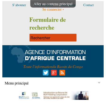
Aller au contenu principal
S’abonner
Voir les offres
Newsletter
Contact
Se connecter
Formulaire de
recherche
Toute l’information
du Bassin du Congo
Menu principal