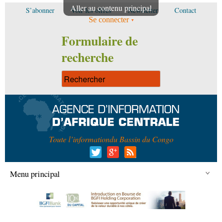
Aller au contenu principal
S’abonner
Voir les offres
Newsletter
Contact
Se connecter
Formulaire de
recherche
Toute l’information
du Bassin du Congo
Menu principal