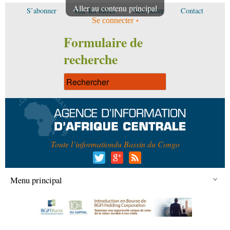
Aller au contenu principal
S’abonner
Voir les offres
Newsletter
Contact
Se connecter
Formulaire de
recherche
Toute l’information
du Bassin du Congo
Menu principal