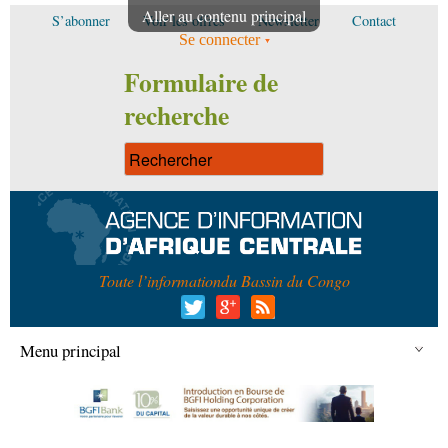
Aller au contenu principal
S’abonner
Voir les offres
Newsletter
Contact
Se connecter
Formulaire de
recherche
Toute l’information
du Bassin du Congo
Menu principal