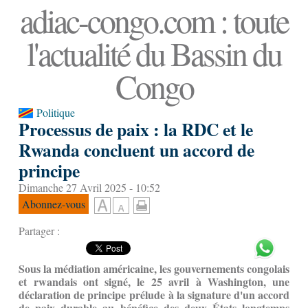
adiac-congo.com : toute
l'actualité du Bassin du
Congo
Politique
Processus de paix : la RDC et le
Rwanda concluent un accord de
principe
Dimanche 27 Avril 2025 - 10:52
Abonnez-vous
Partager :
Sous la médiation américaine, les gouvernements congolais
et rwandais ont signé, le 25 avril à Washington, une
déclaration de principe prélude à la signature d'un accord
de paix durable au bénéfice des deux États longtemps