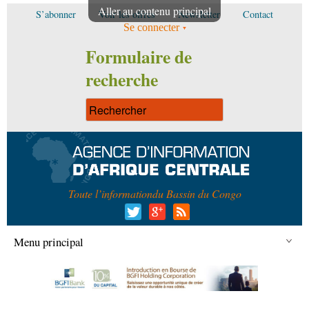
Aller au contenu principal
S’abonner
Voir les offres
Newsletter
Contact
Se connecter
Formulaire de
recherche
Toute l’information
du Bassin du Congo
Menu principal