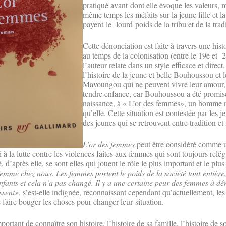
pratiqué avant dont elle évoque les valeurs,
même temps les méfaits sur la jeune fille et 
payent le lourd poids de la tribu et de la tra
Cette dénonciation est faite à travers une hist
au temps de la colonisation (entre le 19e et 
l’auteur relate dans un style efficace et direct. 
l’histoire de la jeune et belle Bouhoussou et 
Mavoungou qui ne peuvent vivre leur amour, 
tendre enfance, car Bouhoussou a été promi
naissance, à « L’or des femmes», un homme n
qu’elle. Cette situation est contestée par les j
des jeunes qui se retrouvent entre tradition
L’or des femmes
peut être considéré comme u
la lutte contre les violences faites aux femmes qui sont toujours relé
, d’après elle, se sont elles qui jouent le rôle le plus important et le plus 
 femme chez nous. Les femmes portent le poids de la société tout entière,
nfants et cela n’a pas changé. Il y a une certaine peur des femmes à dé
ssent»
, s’est-elle indignée, reconnaissant cependant qu’actuellement, le
 faire bouger les choses pour changer leur situation.
mportant de connaître son histoire, l’histoire de sa famille, l’histoire de 