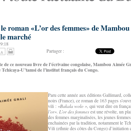
: le roman «L’or des femmes» de Mambou
 le marché
19:18
Partager :
te de ce nouveau livre de l’écrivaine congolaise, Mambou Aimée Gna
le Tchicaya-U’tamsi de l’institut français du Congo.
Paru cette année aux éditions Gallimard, coll
noirs (France), ce roman de 163 pages s’ouvr
vili :
«Bakala wolo »,
qui veut dire en frança
l’or».
L’or des femmes
est une révolte, un pla
des femmes marginalisées, les jeunes femmes
enchainées par la tradition, notamment le Tc
Vili (ethnie des côtes du Congo) d’initiation d