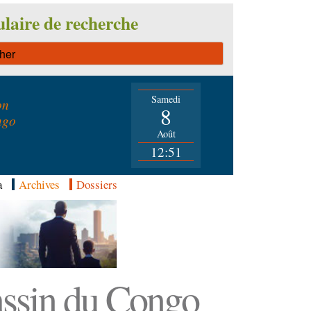
laire de recherche
Samedi
on
8
ngo
Août
12:51
a
Archives
Dossiers
Bassin du Congo