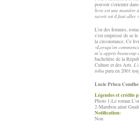
pouvoir s’orienter dans 
livre est une manière 
savoir où il faut aller 
L’or des femmes, roman 
s’est empressé de se le
la circonstance. Ce livr
«Lorsqu’on commence à
m’a appris beaucoup d
bachelière de la Répu
Culture et des Arts.
L'
tribu
paru en 2001 touj
Lucie Prisca Condhe
Légendes et crédits 
Photo 1-Le roman L'or
2-Mambou aimé Gnali l
Notification:
Non