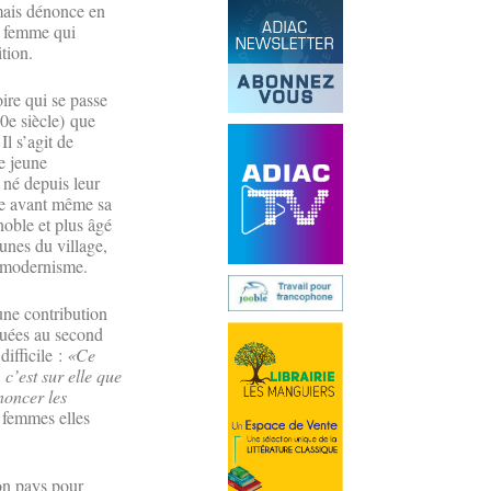
 mais dénonce en
la femme qui
dition.
oire qui se passe
20e siècle) que
Il s’agit de
le jeune
né depuis leur
se avant même sa
oble et plus âgé
eunes du village,
 et modernisme.
ne contribution
guées au second
difficile :
«Ce
 c’est sur elle que
noncer les
s femmes elles
son pays pour