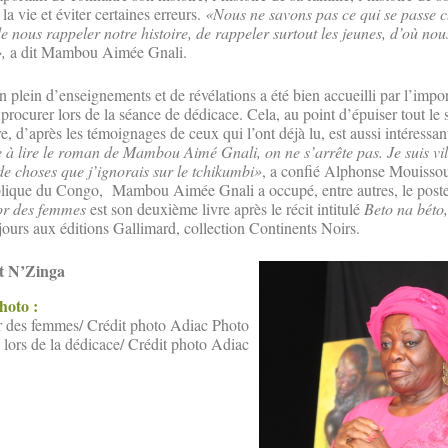
la vie et éviter certaines erreurs.
«Nous ne savons pas ce qui se passe 
de nous rappeler notre histoire, de rappeler surtout les jeunes, d’où no
»,
a dit Mambou Aimée Gnali.
plein d’enseignements et de révélations a été bien accueilli par l’impor
 procurer lors de la séance de dédicace. Cela, au point d’épuiser tout le
e, d’après les témoignages de ceux qui l’ont déjà lu, est aussi intéressant
 lire le roman de Mambou Aimé Gnali, on ne s’arrête pas. Je suis vili
e choses que j’ignorais sur le tchikumbi»
, a confié Alphonse Mouissou
blique du Congo, Mambou Aimée Gnali a occupé, entre autres, le poste 
or des femmes
est son deuxième livre après le récit intitulé
Beto na béto,
ours aux éditions Gallimard, collection Continents Noirs.
t N’Zinga
photo :
 des femmes/ Crédit photo Adiac Photo
ors de la dédicace/ Crédit photo Adiac