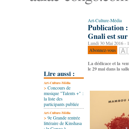
Art-Culture-Média
Publication 
Gnali est sur
Lundi 30 Mai 2016 - 
Abonnez-vous
La dédicace et la ven
le 29 mai dans la sal
Lire aussi :
Art-Culture-Média
>
Concours de
musique "Talents +" :
la liste des
participants publiée
Art-Culture-Média
>
9e Grande rentrée
littéraire de Kinshasa
: le Congo à