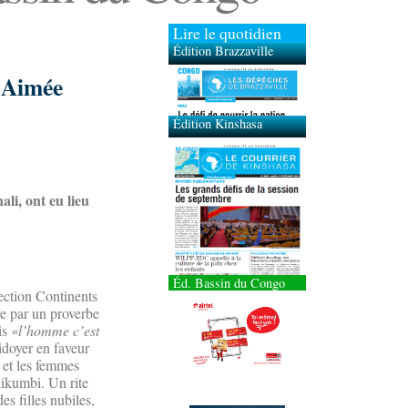
Lire le quotidien
Édition Brazzaville
Édition Kinshasa
 Aimée
li, ont eu lieu
Éd. Bassin du Congo
ection Continents
e par un proverbe
is
«l’homme c’est
idoyer en faveur
 et les femmes
hikumbi. Un rite
es filles nubiles,