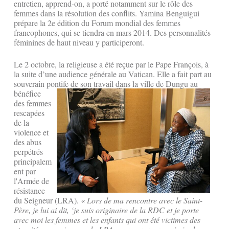
entretien, apprend-on, a porté notamment sur le rôle des
femmes dans la résolution des conflits. Yamina Benguigui
prépare la 2e édition du Forum mondial des femmes
francophones, qui se tiendra en mars 2014. Des personnalités
féminines de haut niveau y participeront.
Le 2 octobre, la religieuse a été reçue par le Pape François, à
la suite d’une audience générale au Vatican. Elle a fait part au
souverain pontife de son travail dans la ville de Dungu au
bénéfice
des femmes
rescapées
de la
violence et
des abus
perpétrés
principalem
ent par
l'Armée de
résistance
du Seigneur (LRA).
« Lors de ma rencontre avec le Saint-
Père, je lui ai dit, ‘je suis originaire de la RDC et je porte
avec moi les femmes et les enfants qui ont été victimes des