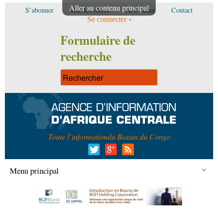
Aller au contenu principal
S’abonner
Voir les offres
Newsletter
Contact
Se connecter
Formulaire de
recherche
Toute l’information
du Bassin du Congo
Menu principal