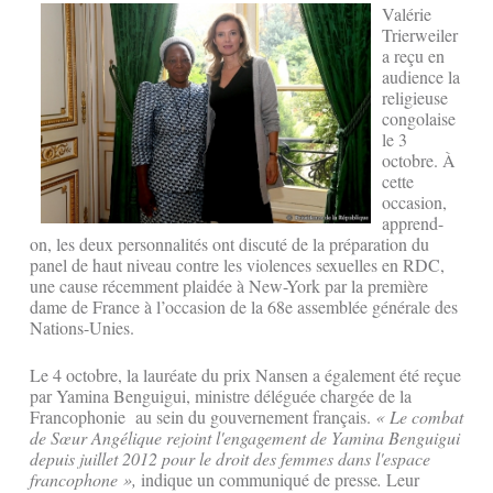
Valérie
Trierweiler
a reçu en
audience la
religieuse
congolaise
le 3
octobre. À
cette
occasion,
apprend-
on, les deux personnalités ont discuté de la préparation du
panel de haut niveau contre les violences sexuelles en RDC,
une cause récemment plaidée à New-York par la première
dame de France à l’occasion de la 68e assemblée générale des
Nations-Unies.
Le 4 octobre, la lauréate du prix Nansen a également été reçue
par Yamina Benguigui, ministre déléguée chargée de la
Francophonie au sein du gouvernement français.
« Le combat
de Sœur Angélique rejoint l'engagement de Yamina Benguigui
depuis juillet 2012 pour le droit des femmes dans l'espace
francophone »,
indique un communiqué de presse
.
Leur