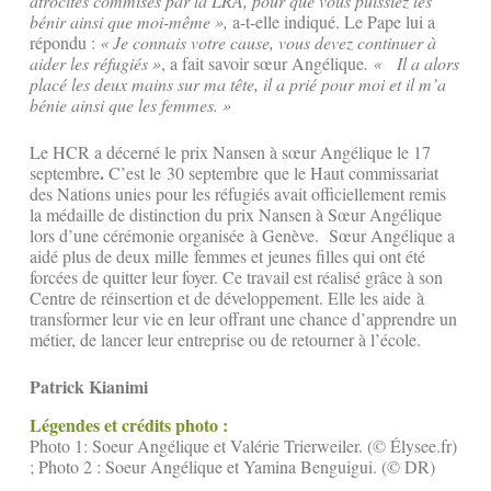
atrocités commises par la LRA, pour que vous puissiez les
bénir ainsi que moi-même »,
a-t-elle indiqué. Le Pape lui a
répondu :
« Je connais votre cause, vous devez continuer à
aider les réfugiés »
, a fait savoir sœur Angélique
. « Il a alors
placé les deux mains sur ma tête, il a prié pour moi et il m’a
bénie ainsi que les femmes. »
Le HCR a décerné le prix Nansen à sœur Angélique le 17
.
septembre
C’est le 30 septembre que le Haut commissariat
des Nations unies pour les réfugiés avait officiellement remis
la médaille de distinction du prix Nansen à Sœur Angélique
lors d’une cérémonie organisée à Genève. Sœur Angélique a
aidé plus de deux mille femmes et jeunes filles qui ont été
forcées de quitter leur foyer. Ce travail est réalisé grâce à son
Centre de réinsertion et de développement. Elle les aide à
transformer leur vie en leur offrant une chance d’apprendre un
métier, de lancer leur entreprise ou de retourner à l’école.
Patrick Kianimi
Légendes et crédits photo :
Photo 1: Soeur Angélique et Valérie Trierweiler. (© Élysee.fr)
; Photo 2 : Soeur Angélique et Yamina Benguigui. (© DR)