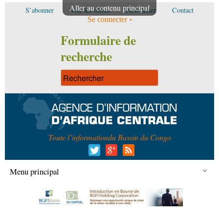
Aller au contenu principal
S’abonner
Voir les offres
Newsletter
Contact
Se connecter
Formulaire de
recherche
Toute l’information
du Bassin du Congo
Menu principal