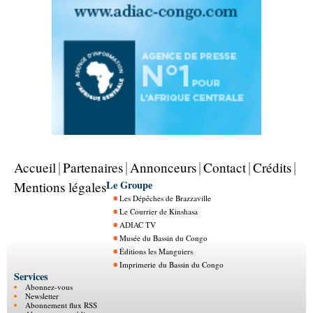
Accueil
Partenaires
Annonceurs
Contact
Crédits
Le Groupe
Mentions légales
Les Dépêches de Brazzaville
Le Courrier de Kinshasa
ADIAC TV
Musée du Bassin du Congo
Éditions les Manguiers
Imprimerie du Bassin du Congo
Services
Abonnez-vous
Newsletter
Abonnement flux RSS