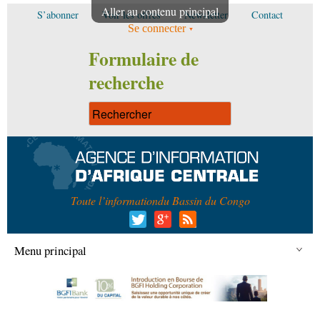
Aller au contenu principal
S’abonner
Voir les offres
Newsletter
Contact
Se connecter
Formulaire de
recherche
Toute l’information
du Bassin du Congo
Menu principal