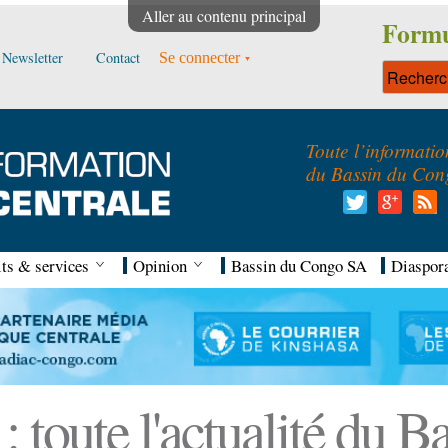
Aller au contenu principal
Formu
Newsletter
Contact
Se connecter
Toute l’informatio
du Bassin du Con
ts & services
Opinion
Bassin du Congo SA
Diaspor
 toute l'actualité du 