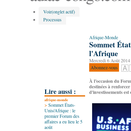
Voir
(onglet actif)
Processus
Afrique-Monde
Sommet États-
l'Afrique
Mercredi 6 Août 2014 
Abonnez-vous
À l’occasion du Foru
destinées à renforcer
Lire aussi :
d'investissements est
afrique-monde
>
Sommet États-
Unis/Afrique : le
premier Forum des
affaires a eu lieu le 5
août