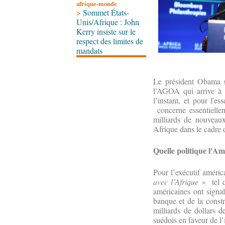
afrique-monde
>
Sommet États-
Unis/Afrique : John
Kerry insiste sur le
respect des limites de
mandats
Le président Obama s’
l’AGOA qui arrive à 
l’instant, et pour l'e
concerne essentielle
milliards de nouveaux
Afrique dans le cadre 
Quelle politique l'A
Pour l’exécutif améric
avec l’Afrique
» tel q
américaines ont signal
banque et de la const
milliards de dollars
suédois en faveur de l’