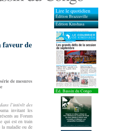
Lire le quotidien
Édition Brazzaville
Édition Kinshasa
 faveur de
 série de mesures
me
Éd. Bassin du Congo
ans l’intérêt des
bama invitant les
résents au Forum
e qui est en train
e la maladie ou de