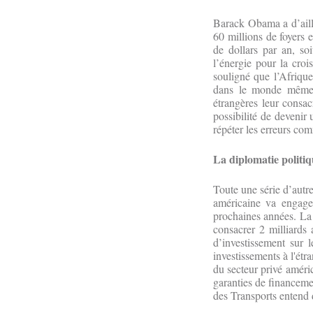
Barack Obama a d’aille
60 millions de foyers e
de dollars par an, so
l’énergie pour la croi
souligné que l’Afriqu
dans le monde même s
étrangères leur consac
possibilité de devenir
répéter les erreurs co
La diplomatie politi
Toute une série d’autr
américaine va engager
prochaines années. La
consacrer 2 milliards
d’investissement sur
investissements à l'étr
du secteur privé améric
garanties de financeme
des Transports entend d