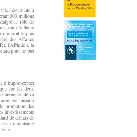
de l’électricité à
crant 300 millions
Malgré le rôle de
ues ont d’ailleurs
qui croît le plus
ère des Affaires
et, l’Afrique a la
retard pour ne pas
ue d’import-export
ique sur les deux
internationale va
 première mission
 de promotion des
les investissements
liard de dollars de
nées. Le ministère
ivile.