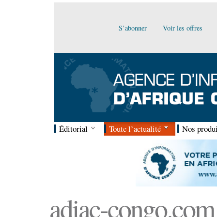
S’abonner
Voir les offres
Éditorial
Toute l’actualité
Nos produi
adiac-congo.com :