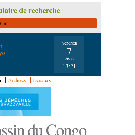
laire de recherche
Vendredi
n
7
go
Août
13:21
a
Archives
Dossiers
Bassin du Congo