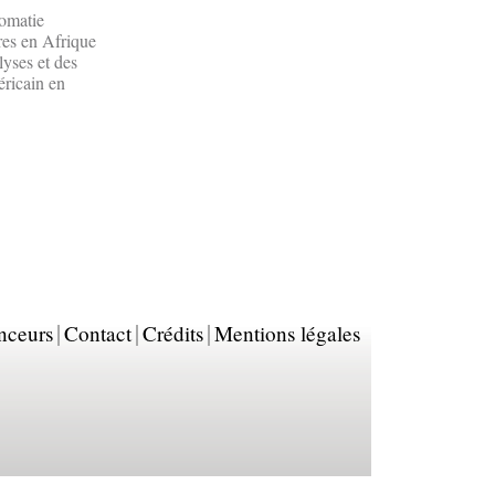
lomatie
res en Afrique
lyses et des
ricain en
nceurs
Contact
Crédits
Mentions légales