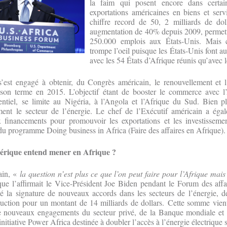
la faim qui posent encore dans certai
exportations américaines en biens et servi
chiffre record de 50, 2 milliards de do
augmentation de 40% depuis 2009, permetta
250.000 emplois aux États-Unis. Mais c
trompe l’oeil puisque les États-Unis font 
avec les 54 États d’Afrique réunis qu’avec l
est engagé à obtenir, du Congrès américain, le renouvellement et l
son terme en 2015. L’objectif étant de booster le commerce avec l
ssentiel, se limite au Nigéria, à l’Angola et l’Afrique du Sud. Bien
ment le secteur de l’énergie. Le chef de l’Exécutif américain a ég
 financements pour promouvoir les exportations et les investisseme
du programme Doing business in Africa (Faire des affaires en Afrique).
mérique entend mener en Afrique ?
ain, «
la question n’est plus ce que l’on peut faire pour l’Afrique mais 
ue l’affirmait le Vice-Président Joe Biden pendant le Forum des affa
é la signature de nouveaux accords dans les secteurs de l’énergie, de
ruction pour un montant de 14 milliards de dollars. Cette somme vient
 de nouveaux engagements du secteur privé, de la Banque mondiale e
initiative Power Africa destinée à doubler l’accès à l’énergie électrique s