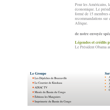
Pour les Américains, l
économique. Le préside
formé de 15 membres du 
recommandations sur d
Afrique.
de notre envoyée sp
Légendes et crédits 
Le Président Obama a
Le Groupe
Ser
Les Dépêches de Brazzaville
N
Le Courrier de Kinshasa
ADIAC TV
O
Musée du Bassin du Congo
Éditions les Manguiers
Imprimerie du Bassin du Congo