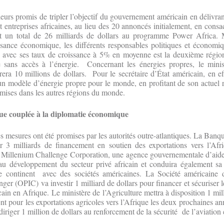
urs promis de tripler l’objectif du gouvernement américain en délivrant 
t entreprises africaines, au lieu des 20 annoncés initialement, en consa
it un total de 26 milliards de dollars au programme Power Africa. 
ssance économique, les différents responsables politiques et économiq
e avec ses taux de croissance à 5% en moyenne est la deuxième région 
ans accès à l’énergie. Concernant les énergies propres, le minist
rera 10 millions de dollars. Pour le secrétaire d’État américain, en eff
 un modèle d’énergie propre pour le monde, en profitant de son actuel 
mmises dans les autres régions du monde.
que couplée à la diplomatie économique
es mesures ont été promises par les autorités outre-atlantiques. La Banq
 3 milliards de financement en soutien des exportations vers l’Afr
 Millenium Challenge Corporation, une agence gouvernementale d’aide 
 au développement du secteur privé africain et conduira également sa
 le continent avec des sociétés américaines. La Société américaine
anger (OPIC) va investir 1 milliard de dollars pour financer et sécuriser 
ain en Afrique. Le ministère de l’Agriculture mettra à disposition 1 mil
nt pour les exportations agricoles vers l’Afrique les deux prochaines an
iriger 1 million de dollars au renforcement de la sécurité de l’aviation c