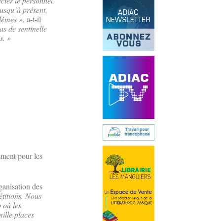
cter le personnel
jusqu’à présent,
blèmes »
, a-t-il
as de sentinelle
s. »
ement pour les
rganisation des
étitions. Nous
 où les
mille places