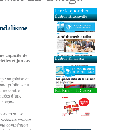
Lire le quotidien
Édition Brazzaville
andalisme
Édition Kinshasa
ne capacité de
ettes et juniors
uipe angolaise en
rand public venu
harné contre
Éd. Bassin du Congo
vitrées d’une
 sièges.
mportement.
«
e précieux cadeau
ième compétition