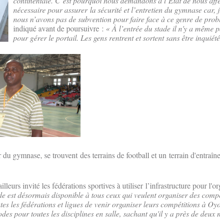
continentale. C’est pourquoi nous demandons à l’État de nous affe
nécessaire pour assurer la sécurité et l’entretien du gymnase car, 
nous n’avons pas de subvention pour faire face à ce genre de pro
indiqué avant de poursuivre :
« À l’entrée du stade il n'y a même p
pour gérer le portail. Les gens rentrent et sortent sans être inquiété
du gymnase, se trouvent des terrains de football et un terrain d'entraîn
leurs invité les fédérations sportives à utiliser l’infrastructure pour l'o
de est désormais disponible à tous ceux qui veulent organiser des comp
es les fédérations et ligues de venir organiser leurs compétitions à Oyo
es pour toutes les disciplines en salle, sachant qu'il y a près de deux 