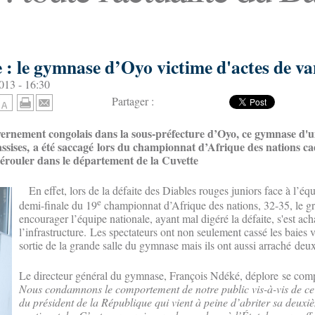
e : le gymnase d’Oyo victime d'actes de v
013 - 16:30
Partager :
vernement congolais dans la sous-préfecture d’Oyo, ce gymnase d'u
assises, a été saccagé lors du championnat d’Afrique des nations cad
e dérouler dans le département de la Cuvette
En effet, lors de la défaite des Diables rouges juniors face à l’éq
e
demi-finale du 19
championnat d’Afrique des nations, 32-35, le g
encourager l’équipe nationale, ayant mal digéré la défaite, s'est ac
l’infrastructure. Les spectateurs ont non seulement cassé les baies 
sortie de la grande salle du gymnase mais ils ont aussi arraché deux
Le directeur général du gymnase, François Ndéké, déplore se co
Nous condamnons le comportement de notre public vis-à-vis de c
du président de la République qui vient à peine d’abriter sa deux