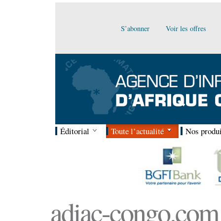
S’abonner
Voir les offres
Éditorial
Toute l’actualité
Nos produi
adiac-congo.com :