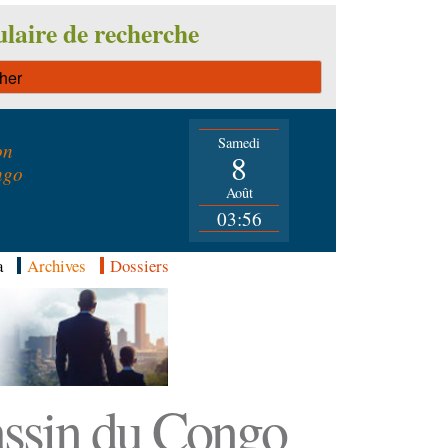
laire de recherche
Samedi
on
8
ngo
Août
03:56
a
Archives
Dossiers
Bassin du Congo