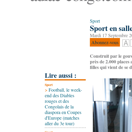
Sport
Sport en sall
Mardi 17 Septembre 2
Abonnez-vous
Construit par le gou
près de 2.000 places 
filles qui vient de s
Lire aussi :
Sport
>
Football, le week-
end des Diables
rouges et des
Congolais de la
diaspora en Coupes
d'Europe (matches
aller du 3e tour)