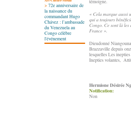
Art-Culture-Média
témoigne.
>
72e anniversaire de
la naissance du
« Cela marque aussi un
commandant Hugo
qui a toujours bénéfic
Chávez : l’ambassade
Congo. Ce sont là les 
du Venezuela au
France ».
Congo célèbre
l'événement
Dieudonné Niangouna es
Brazzaville depuis onze
lesquelles Les inepties
Inepties volantes, Atti
Hermione Désirée N
Notification:
Non