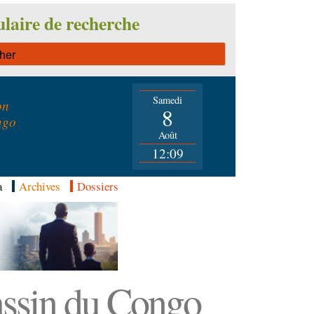
laire de recherche
Samedi
on
8
ngo
Août
12:09
a
Archives
Dossiers
Bassin du Congo