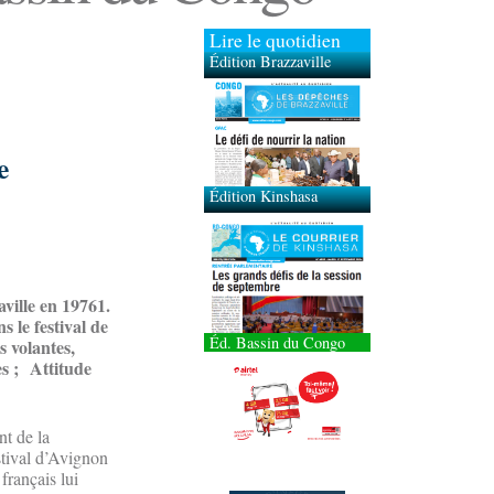
Lire le quotidien
Édition Brazzaville
Édition Kinshasa
e
ville en 19761.
s le festival de
Éd. Bassin du Congo
s volantes,
es ; Attitude
nt de la
stival d’Avignon
français lui