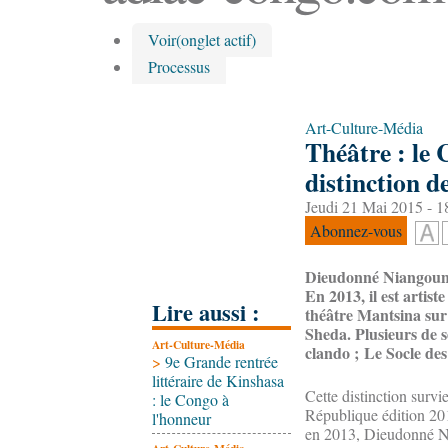
Voir
(onglet actif)
Processus
Art-Culture-Média
Théâtre : le
distinction de
Jeudi 21 Mai 2015 - 1
Abonnez-vous
Dieudonné Niangouna 
En 2013, il est artist
Lire aussi :
théâtre Mantsina sur s
Sheda. Plusieurs de s
Art-Culture-Média
clando ; Le Socle des
>
9e Grande rentrée
littéraire de Kinshasa
Cette distinction survi
: le Congo à
République édition 201
l'honneur
en 2013, Dieudonné Nia