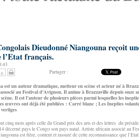
 Congolais Dieudonné Niangouna reçoit un
 l’Etat français.
8:43
Partager :
est un auteur dramatique, metteur en scène et acteur né à Brazza
e associé au Festival d'Avignon. Il anime à Brazzaville depuis onze an
cène. Il est l’auteur de plusieurs pièces parmi lesquelles les ineptie
es œuvres ont déjà été publiées : Carré blanc ; Les Inepties volant
 vertiges
ent cinq mois après celle du Grand prix des arts et des lettres du préside
4 décerné pays le Congo son pays natal. Artiste africain associé au Fe
ngouna est fière, content et rassuré de cette reconnaissance que l’Etat 