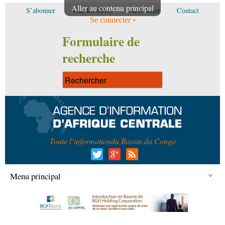
Aller au contenu principal
S’abonner
Voir les offres
Newsletter
Contact
Se connecter
Formulaire de
recherche
Toute l’information
du Bassin du Congo
Menu principal