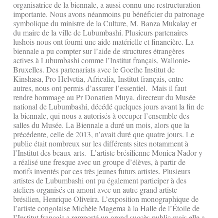
organisatrice de la biennale, a aussi connu une restructuration
importante. Nous avons néanmoins pu bénéficier du patronage
symbolique du ministre de la Culture, M. Banza Mukalay et
du maire de la ville de Lubumbashi. Plusieurs partenaires
lushois nous ont fourni une aide matérielle et financière. La
biennale a pu compter sur l’aide de structures étrangères
actives à Lubumbashi comme l’Institut français, Wallonie-
Bruxelles. Des partenariats avec le Goethe Institut de
Kinshasa, Pro Helvetia, Africalia, Institut français, entre
autres, nous ont permis d’assurer l’essentiel. Mais il faut
rendre hommage au Pr Donatien Muya, directeur du Musée
national de Lubumbashi, décédé quelques jours avant la fin de
la biennale, qui nous a autorisés à occuper l’ensemble des
salles du Musée. La Biennale a duré un mois, alors que la
précédente, celle de 2013, n’avait duré que quatre jours. Le
public était nombreux sur les différents sites notamment à
l’Institut des beaux-arts. L’artiste brésilienne Monica Nador y
a réalisé une fresque avec un groupe d’élèves, à partir de
motifs inventés par ces très jeunes futurs artistes. Plusieurs
artistes de Lubumbashi ont pu également participer à des
ateliers organisés en amont avec un autre grand artiste
brésilien, Henrique Oliveira. L’exposition monographique de
l’artiste congolaise Michèle Magema à la Halle de l’Étoile de
l’Institut français a remporté un grand succès public mais elle a