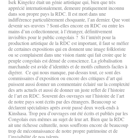
Isek Kingelez était un génie artistique qui, bien que très
apprécié internationalement, demeure pratiquement inconnu
dans son propre pays la RDC. Il est mort dans une
indifférence particulièrement choquante, l’an dernier. Que vont
devenir ses œuvres ? Sont-elles encore en RDC ou entre les
mains d’un collectionneur, à l’étranger, définitivement
invisibles pour le public congolais ? Si l’intérêt pour la
production artistique de la RDC est important, il faut se méfier
de certaines expositions qui en donnent une image folkloriste
ou se complaisent dans une vision riante qui fait croire que le
peuple congolais est dénué de conscience. La globalisation
marchande est avide d’identités et de motifs culturels faciles à
digérer. Ce qui nous manque, par-dessus tout, ce sont des
commissaires d’exposition ou encore des critiques d’art qui
puissent aussi donner un commentaire éclairé sur la complexité
des arts actuels et aussi de donner un juste reflet de l’histoire
de l’art en RDC. Souvent des ouvrages sur l’histoire de l’art
de notre pays sont écrits par des étrangers. Beaucoup se
déclarent spécialistes après avoir passé deux week-ends à
Kinshasa. Trop peu d’ouvrages ont été écrits et publiés par les
Congolais eux-mêmes au sujet de leur art. Bien que la RDC
ait une richesse culturelle, nous souffrons encore de beaucoup
trop de méconnaissance de notre propre patrimoine et de
l’invisibilité de nos talents.