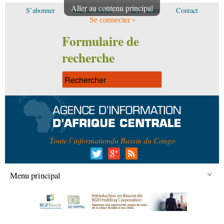
Aller au contenu principal
S’abonner
Voir les offres
Newsletter
Contact
Se connecter
Formulaire de
recherche
Toute l’information
du Bassin du Congo
Menu principal