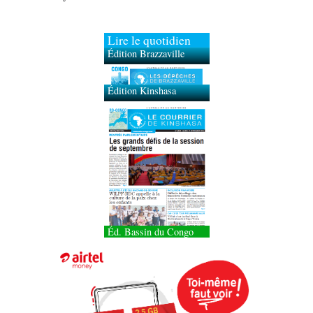
Lire le quotidien
Édition Brazzaville
Édition Kinshasa
Éd. Bassin du Congo