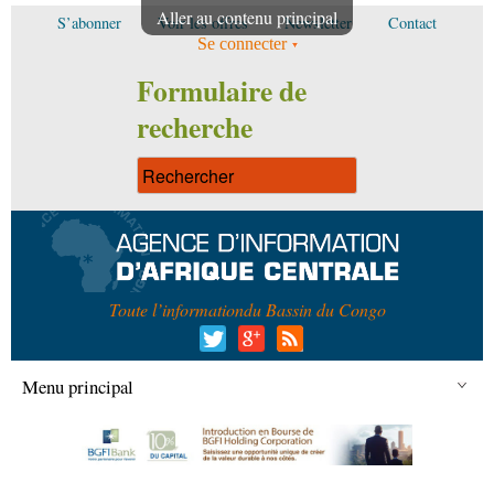
Aller au contenu principal
S’abonner
Voir les offres
Newsletter
Contact
Se connecter
Formulaire de
recherche
Toute l’information
du Bassin du Congo
Menu principal