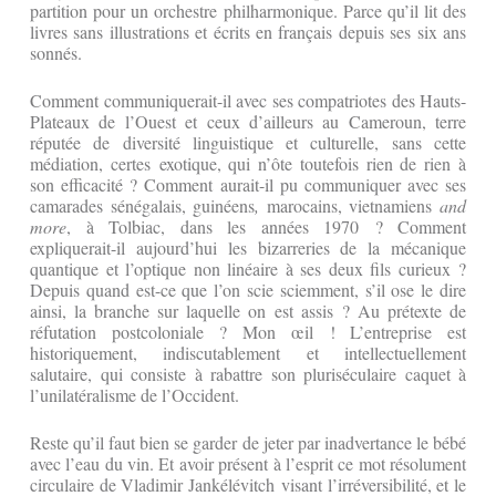
partition pour un orchestre philharmonique. Parce qu’il lit des
livres sans illustrations et écrits en français depuis ses six ans
sonnés.
Comment communiquerait-il avec ses compatriotes des Hauts-
Plateaux de l’Ouest et ceux d’ailleurs au Cameroun, terre
réputée de diversité linguistique et culturelle, sans cette
médiation, certes exotique, qui n’ôte toutefois rien de rien à
son efficacité ? Comment aurait-il pu communiquer avec ses
camarades sénégalais, guinéens
,
marocains, vietnamiens
and
more
, à Tolbiac, dans les années 1970 ? Comment
expliquerait-il aujourd’hui les bizarreries de la mécanique
quantique et l’optique non linéaire à ses deux fils curieux ?
Depuis quand est-ce que l’on scie sciemment, s’il ose le dire
ainsi, la branche sur laquelle on est assis ? Au prétexte de
réfutation postcoloniale ? Mon œil ! L’entreprise est
historiquement, indiscutablement et intellectuellement
salutaire, qui consiste à rabattre son pluriséculaire caquet à
l’unilatéralisme de l’Occident.
Reste qu’il faut bien se garder de jeter par inadvertance le bébé
avec l’eau du vin. Et avoir présent à l’esprit ce mot résolument
circulaire de Vladimir Jankélévitch visant l’irréversibilité, et le