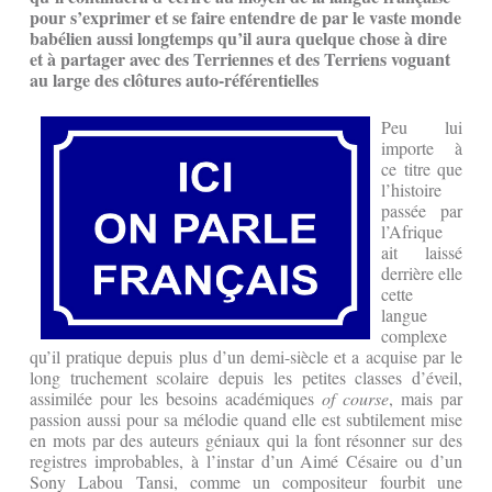
pour s’exprimer et se faire entendre de par le vaste monde
babélien aussi longtemps qu’il aura quelque chose à dire
et à partager avec des Terriennes et des Terriens voguant
au large des clôtures auto-référentielles
Peu lui
importe à
ce titre que
l’histoire
passée par
l’Afrique
ait laissé
derrière elle
cette
langue
complexe
qu’il pratique depuis plus d’un demi-siècle et a acquise par le
long truchement scolaire depuis les petites classes d’éveil,
assimilée pour les besoins académiques
of course
, mais par
passion aussi pour sa mélodie quand elle est subtilement mise
en mots par des auteurs géniaux qui la font résonner sur des
registres improbables, à l’instar d’un Aimé Césaire ou d’un
Sony Labou Tansi, comme un compositeur fourbit une