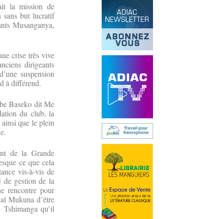
ait la mission de
 sans but lucratif
eants Musanganya,
ne crise très vive
nciens dirigeants
d’une suspension
d à différend.
mbe Baseko dit Me
ation du club, la
ainsi que le plein
e.
ent de la Grande
esque ce que cela
tance vis-à-vis de
 de gestion de la
ne rencontre pour
scal Mukuna d’être
ye Tshimanga qu’il