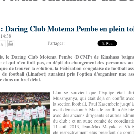
s : Daring Club Motema Pembe en plein t
 14:38
Partager :
ois, le Daring Club Motema Pembe (DCMP) de Kinshasa baigne
e et qui n’en finit pas, en dépit du changement des personnes au 
ique de trouver la solution, la Fédération congolaise de football ass
e de football (Linafoot) auraient pris l’option d’organiser une a
ve dans un bref délai.
L’on se souvient que l’équipe était dir
Musanganya, qui était déjà en conflit ave
la section football, Paul Kasembele jusqu’à
avait démissionné. Mais le conflit a été bi
avec des anciens dirigeants et autres admin
du club ; et un autre comité de coordinatio
11 août 2013, Jean-Max Mayaka et Vidi
été respectivement élus président de comi