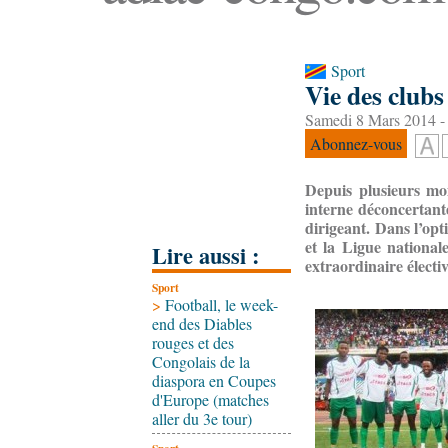
Sport
Vie des club
Samedi 8 Mars 2014 -
Abonnez-vous
Depuis plusieurs m
interne déconcertant
dirigeant. Dans l’opt
et la Ligue national
Lire aussi :
extraordinaire électi
Sport
>
Football, le week-
end des Diables
rouges et des
Congolais de la
diaspora en Coupes
d'Europe (matches
aller du 3e tour)