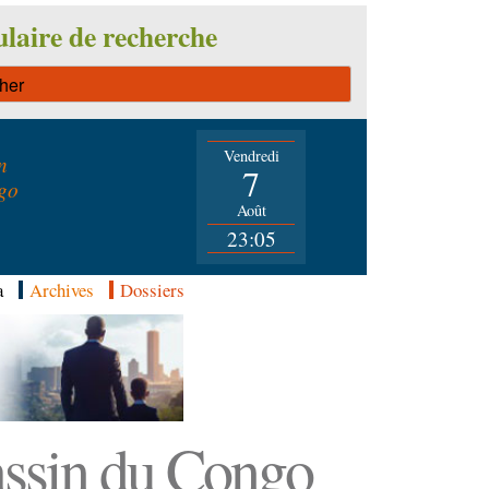
laire de recherche
Vendredi
n
7
go
Août
23:05
a
Archives
Dossiers
Bassin du Congo