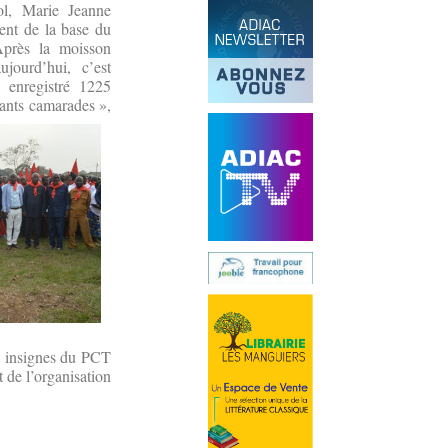
ol, Marie Jeanne
ment de la base du
Après la moisson
jourd’hui, c’est
enregistré 1225
lants camarades »,
s insignes du PCT
 de l’organisation