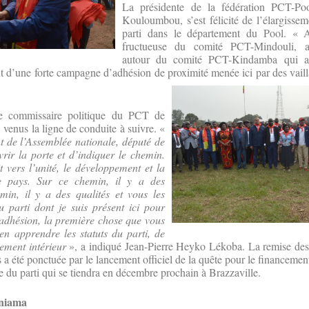
La présidente de la fédération PCT-Po
Kouloumbou, s’est félicité de l’élargisse
parti dans le département du Pool. « 
fructueuse du comité PCT-Mindouli, au
autour du comité PCT-Kindamba qui a 
uit d’une forte campagne d’adhésion de proximité menée ici par des vail
e commissaire politique du PCT de
venus la ligne de conduite à suivre. «
 de l’Assemblée nationale, député de
rir la porte et d’indiquer le chemin.
 vers l’unité, le développement et la
re pays. Sur ce chemin, il y a des
min, il y a des qualités et vous les
parti dont je suis présent ici pour
 adhésion, la première chose que vous
bien apprendre les statuts du parti, de
ement intérieur
», a indiqué Jean-Pierre Heyko Lékoba. La remise de
a été ponctuée par le lancement officiel de la quête pour le financement
e du parti qui se tiendra en décembre prochain à Brazzaville.
uniama