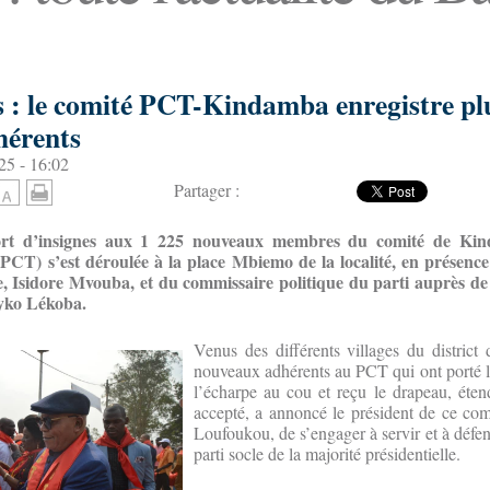
is : le comité PCT-Kindamba enregistre pl
hérents
25 - 16:02
Partager :
rt d’insignes aux 1 225 nouveaux membres du comité de Ki
 (PCT) s’est déroulée à la place Mbiemo de la localité, en présenc
e, Isidore Mvouba, et du commissaire politique du parti auprès de
eyko Lékoba.
Venus des différents villages du district
nouveaux adhérents au PCT qui ont porté le
l’écharpe au cou et reçu le drapeau, éten
accepté, a annoncé le président de ce com
Loufoukou, de s’engager à servir et à défen
parti socle de la majorité présidentielle.