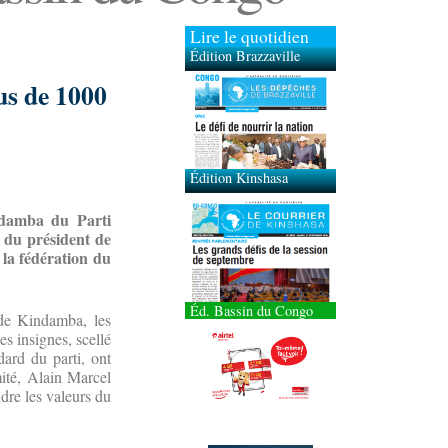
Lire le quotidien
Édition Brazzaville
us de 1000
Édition Kinshasa
ndamba du Parti
e du président de
 la fédération du
Éd. Bassin du Congo
 de Kindamba, les
s insignes, scellé
dard du parti, ont
ité, Alain Marcel
dre les valeurs du