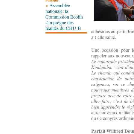
Politique
>
Assemblée
nationale: la
Commission Ecofin
s’imprègne des
réalités du CHU-B
adhésions au parti, fr
a-t-elle salué.
Une occasion pour l
rappeler aux nouveaux 
Le camarade président
Kindamba, vient d’ouv
Le chemin qui conduit
construction de not
exigences, sur ce che
nouveaux membres du 
prendre acte de votre
allez faire, c’est de 
bien apprendre le règl
aux nouveaux militants 
du 6e congrès ordinair
Parfait Wilfried Do