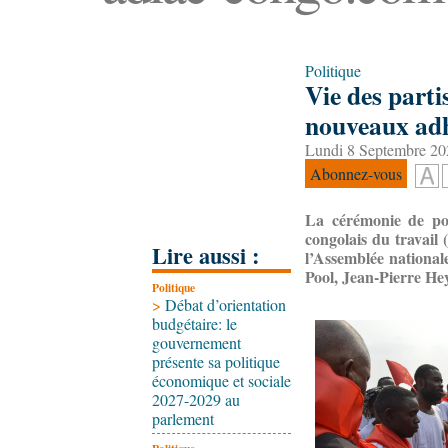
Politique
Vie des part
nouveaux ad
Lundi 8 Septembre 20
Abonnez-vous
La cérémonie de po
congolais du travail
Lire aussi :
l’Assemblée national
Pool, Jean-Pierre H
Politique
>
Débat d’orientation
budgétaire: le
gouvernement
présente sa politique
économique et sociale
2027-2029 au
parlement