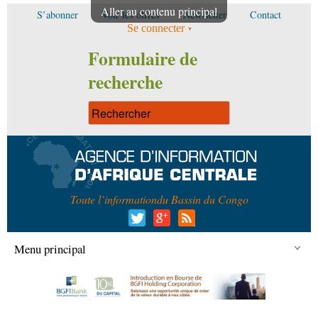
Aller au contenu principal
S’abonner
Voir les offres
Newsletter
Contact
Se connecter
Formulaire de
recherche
Toute l’information
du Bassin du Congo
Menu principal