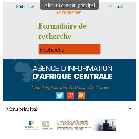
Aller au contenu principal
S’abonner
Voir les offres
Newsletter
Contact
Se connecter
Formulaire de
recherche
Toute l’information
du Bassin du Congo
Menu principal