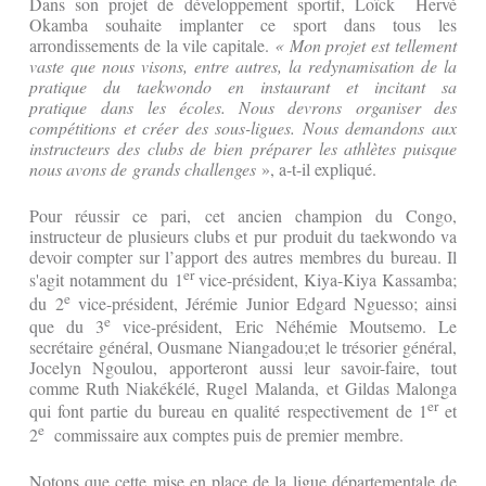
Dans son projet de développement sportif, Loïck Hervé
Okamba souhaite implanter ce sport dans tous les
arrondissements de la vile capitale.
« Mon projet est tellement
vaste que nous visons, entre autres, la redynamisation de la
pratique du taekwondo en instaurant et incitant sa
pratique dans les écoles. Nous devrons organiser des
compétitions et créer des sous-ligues. Nous demandons aux
instructeurs des clubs de bien préparer les athlètes puisque
nous avons de grands challenges
», a-t-il expliqué.
Pour réussir ce pari, cet ancien champion du Congo,
instructeur de plusieurs clubs et pur produit du taekwondo va
devoir compter sur l’apport des autres membres du bureau. Il
er
s'agit notamment du 1
vice-président, Kiya-Kiya Kassamba;
e
du 2
vice-président, Jérémie Junior Edgard Nguesso; ainsi
e
que du 3
vice-président, Eric Néhémie Moutsemo. Le
secrétaire général, Ousmane Niangadou;et le trésorier général,
Jocelyn Ngoulou, apporteront aussi leur savoir-faire, tout
comme Ruth Niakékélé, Rugel Malanda, et Gildas Malonga
er
qui font partie du bureau en qualité respectivement de 1
et
e
2
commissaire aux comptes puis de premier membre.
Notons que cette mise en place de la ligue départementale de