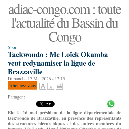
adiac-congo.com : toute
l'actualité du Bassin du
Congo
Sport
Taekwondo : Me Loïck Okamba
veut redynamiser la ligue de
Brazzaville
Dimanche 17 Mai 2026 - 12:15
Abonnez-vous
Partager :
Elu le 16 mai président de la ligue départementale de
taekwondo de Brazzaville, en présence des représentants
des structures hiérarchiques et des autres membres du
bureau, Me Loïck Hervé Nziengue Okamba a promis de