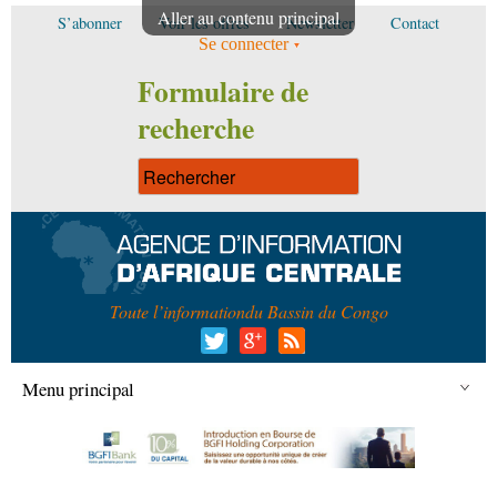
Aller au contenu principal
S’abonner
Voir les offres
Newsletter
Contact
Se connecter
Formulaire de
recherche
Toute l’information
du Bassin du Congo
Menu principal