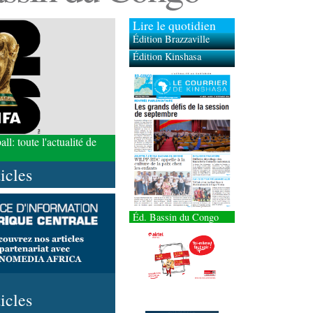
Lire le quotidien
Édition Brazzaville
Édition Kinshasa
l: toute l'actualité de
ticles
Éd. Bassin du Congo
ticles