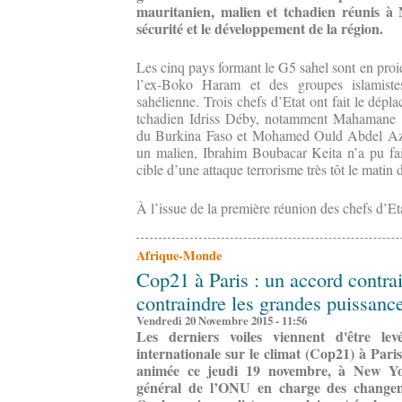
mauritanien, malien et tchadien réunis à
sécurité et le développement de la région.
Les cinq pays formant le G5 sahel sont en proie
l’ex-Boko Haram et des groupes islamist
sahélienne. Trois chefs d’Etat ont fait le dép
tchadien Idriss Déby, notamment Mahamane 
du Burkina Faso et Mohamed Ould Abdel Aziz
un malien, Ibrahim Boubacar Keita n’a pu fa
cible d’une attaque terrorisme très tôt le mati
À l’issue de la première réunion des chefs d’Eta
Afrique-Monde
Cop21 à Paris : un accord cont
contraindre les grandes puissanc
Vendredi 20 Novembre 2015 - 11:56
Les derniers voiles viennent d'être le
internationale sur le climat (Cop21) à Pari
animée ce jeudi 19 novembre, à New York
général de l’ONU en charge des changeme