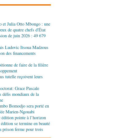
réalités du CHU-B
 et Julia Otto Mbongo : une
tions : Pierre Ngolo et
yeux de quatre chefs d'État
ases d’une collaboration
sion de juin 2026 : 49 679
ais Ludovic Itsoua Madzous
ique : les sanctions de
tion des financements
silencieuse pour le
tionne de faire de la filière
eloppement
s tutelle reçoivent leurs
 accord signé à Pointe-
n des produits forestiers
octorat: Grace Pascale
s défis mondiaux de la
ne
oi de gala se poursuit
jombo Bomodjo sera porté en
olée Marien-Ngouabi
édition pointe à l’horizon
 édition se termine en beauté
a prison ferme pour trois
nniversaire de la
nt Hugo Chávez :