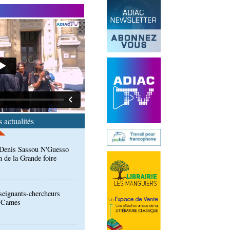
ntre des Congolais de
: Denis Sassou N'Guesso
n de la Grande foire
 actualités
eignants-chercheurs
u Cames
ion de la Gfac : le défi
produits alimentaires de