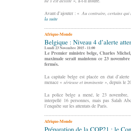
ne s’est désisté »,
a-t-il assuré.
Avant d’ajouter : «
Au contraire, certains qui
la suite
Afrique-Monde
Belgique : Niveau 4 d’alerte atte
Lundi 23 Novembre 2015 - 11:00
Le Premier ministre belge, Charles Michel,
maximale serait maintenu ce 23 novembre à
fermés.
La capitale belge est placée en état d’alert
menace «
sérieuse et imminente
», depuis le 2
La police belge a mené, le 23 novembre, 1
interpellé 16 personnes, mais pas Salah Ab
l’enquête sur les attentats de Paris.
Afrique-Monde
Préparation de la COP21 : le Con