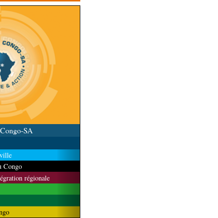
la au Congo célèbre
u Congo-SA
ille
du Congo
tégration régionale
ngo