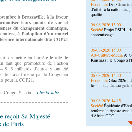
n
Société
Projet PSIPJ : d
apprentissage
ovembre à Brazzaville, à la faveur
rmoniser leurs points de vue et
06-08-2026 15:00
quences du changement climatique,
Art-Culture-Média
9e Gr
tenaires, à l’adoption d’un nouvel
Kinshasa : le Congo à l
nférence internationale dite COP21
06-08-2026 14:30
Économie
Gfac 2026 : d
art, de mettre en lumière le rôle de
les stands, des surgelés 
n tant que promoteurs de l’action
 – 9, 5 milliards d’euros y ont été
iser le travail mené par le Congo en
06-08-2026 14:15
nts pour la COP21.
Société
Épidémie d'Ebol
renforce la riposte avec 
d'Africa CDC
au Congo, Saskia ...
Lire la suite
06-08-2026 12:38
Sport
Communiqué : Sam
ambassadrice de la mar
e reçoit Sa Majesté
Brazzaville
 de Paris
06-08-2026 09:30
Politique
Assemblée nat