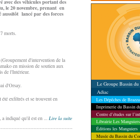
é avec des véhicules portant des
l’ambassade du Venezue
lu, le 20 novembre, prenant en
l'événement
é aussitôt lancé par des forces
27 morts.
roupement d'intervention de la
Bamako en mission de soutien aux
 de l'Intérieur.
Le Groupe Bassin d
uai d'Orsay.
Adiac
 exfiltrés et se trouvent en
Les Dépêches de Brazzav
Imprimerie du Bassin 
Centre d’études sur l’in
indiqué qu'il est en ...
Lire la suite
Librairie Les Manguiers
Éditions les Manguiers
Musée du Bassin du Co