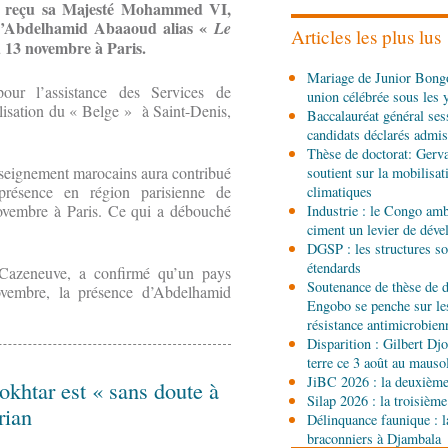
 a reçu sa Majesté Mohammed VI,
Ecofin s’imprègne des 
d’Abdelhamid Abaaoud alias «
Le
Articles les plus lus
u 13 novembre à Paris.
06-08-2026 08:45
Mariage de Junior Bongo
Politique
Vie des institu
our l’assistance des Services de
union célébrée sous les 
Pierre Oba jettent les b
lisation du « Belge » à Saint-Denis,
Baccalauréat général ses
fructueuse
candidats déclarés admis
06-08-2026 08:30
Thèse de doctorat: Gerv
Afrique-Monde
Centrafr
seignement marocains aura contribué
soutient sur la mobilisa
l'ONU cachent la guerre 
présence en région parisienne de
climatiques
contrôle des ressources
novembre à Paris. Ce qui a débouché
Industrie : le Congo ambi
ciment un levier de dév
05-08-2026 22:10
DGSP : les structures sou
Économie
Economie : un
étendards
Noire pour la valorisatio
d Cazeneuve, a confirmé qu’un pays
Soutenance de thèse de d
non ligneux
vembre, la présence d’Abdelhamid
Engobo se penche sur le
05-08-2026 17:32
résistance antimicrobien
Sport
Handball: le tourn
Disparition : Gilbert D
terre ce 3 août au maus
JiBC 2026 : la deuxième 
khtar est « sans doute à
Silap 2026 : la troisième
05-08-2026 13:10
rian
Délinquance faunique : l
Art-Culture-Média
72e a
braconniers à Djambala
naissance du commanda