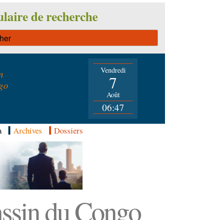
laire de recherche
Vendredi
n
7
go
Août
06:47
a
Archives
Dossiers
Bassin du Congo