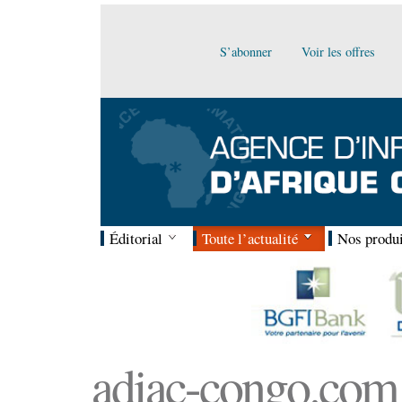
S’abonner
Voir les offres
Éditorial
Toute l’actualité
Nos produi
adiac-congo.com :