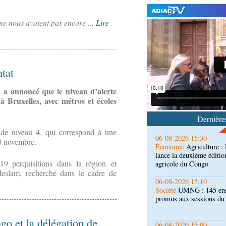
 ne nous avaient pas encore ...
Lire
06-08-2026 16:30
Société
Diaspora : renco
l'étranger à Brazzaville
ntat
 a annoncé que le niveau d’alerte
06-08-2026 15:30
 Bruxelles, avec métros et écoles
Économie
Agriculture 
lance la deuxième éditio
Dernières
agricole du Congo
e de niveau 4, qui correspond à une
06-08-2026 15:10
0 novembre.
Société
UMNG : 145 ens
promus aux sessions d
9 perquisitions dans la région et
deslam, recherché dans le cadre de
06-08-2026 15:00
Économie
Deuxième édit
d’offrir à la nation des 
qualité
go et la délégation de
06-08-2026 15:00