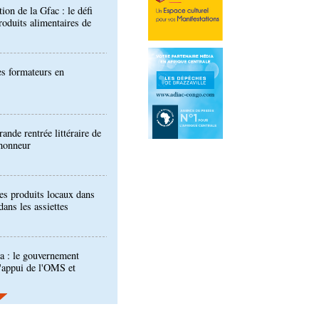
es formateurs en
ande rentrée littéraire de
'honneur
es produits locaux dans
dans les assiettes
a : le gouvernement
l'appui de l'OMS et
ira Leonie, nouvelle
que 1xBet Congo-
ionale: la Commission