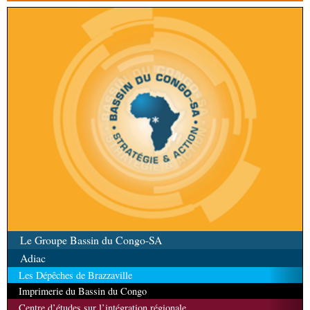
Le Groupe Bassin du Congo-SA
Adiac
Les Dépêches de Brazzaville
Imprimerie du Bassin du Congo
Centre d’études sur l’intégration régionale