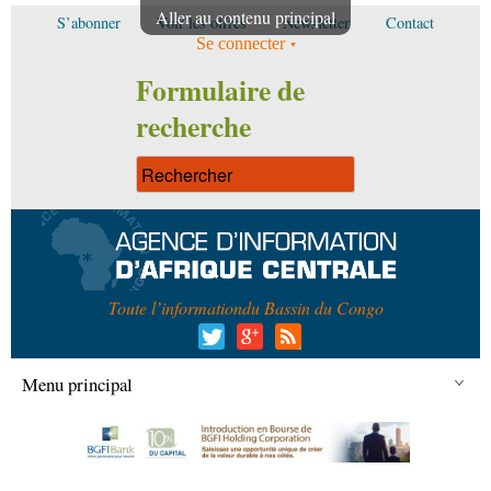
Aller au contenu principal
S’abonner
Voir les offres
Newsletter
Contact
Se connecter
Formulaire de
recherche
Toute l’information
du Bassin du Congo
Menu principal