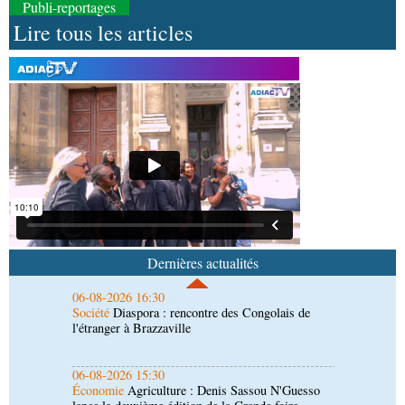
Publi-reportages
Lire tous les articles
07-08-2026 10:18
Afrique-Monde
Afrique de l'Ouest : les mafias du
numérique inventent une nouvelle traite humaine
07-08-2026 10:10
Sport
Nzango: Sylvie Malonga élue présidente du
bureau exécutif d’Afis sport Pointe-Noire
06-08-2026 16:30
Société
Diaspora : rencontre des Congolais de
l'étranger à Brazzaville
Dernières actualités
06-08-2026 15:30
Économie
Agriculture : Denis Sassou N'Guesso
lance la deuxième édition de la Grande foire
agricole du Congo
06-08-2026 15:10
Société
UMNG : 145 enseignants-chercheurs