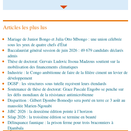
06-08-2026 12:38
Sport
Communiqué : Samira Leonie, nouvelle
ambassadrice de la marque 1xBet Congo-
Brazzaville
Articles les plus lus
06-08-2026 09:30
Mariage de Junior Bongo et Julia Otto Mbongo : une union célébrée
Politique
Assemblée nationale: la Commission
sous les yeux de quatre chefs d'État
Ecofin s’imprègne des réalités du CHU-B
Baccalauréat général session de juin 2026 : 49 679 candidats déclarés
admis
06-08-2026 08:45
Thèse de doctorat: Gervais Ludovic Itsoua Madzous soutient sur la
Politique
Vie des institutions : Pierre Ngolo et
mobilisation des financements climatiques
Pierre Oba jettent les bases d’une collaboration
Industrie : le Congo ambitionne de faire de la filière ciment un levier de
fructueuse
développement
DGSP : les structures sous tutelle reçoivent leurs étendards
06-08-2026 08:30
Soutenance de thèse de doctorat: Grace Pascale Engobo se penche sur
Afrique-Monde
Centrafrique : les sanctions de
les défis mondiaux de la résistance antimicrobienne
l'ONU cachent la guerre silencieuse pour le
Disparition : Gilbert Djombo Bomodjo sera porté en terre ce 3 août au
contrôle des ressources
mausolée Marien-Ngouabi
05-08-2026 22:10
JiBC 2026 : la deuxième édition pointe à l’horizon
Économie
Economie : un accord signé à Pointe-
Silap 2026 : la troisième édition se termine en beauté
Noire pour la valorisation des produits forestiers
Délinquance faunique : la prison ferme pour trois braconniers à
non ligneux
Djambala