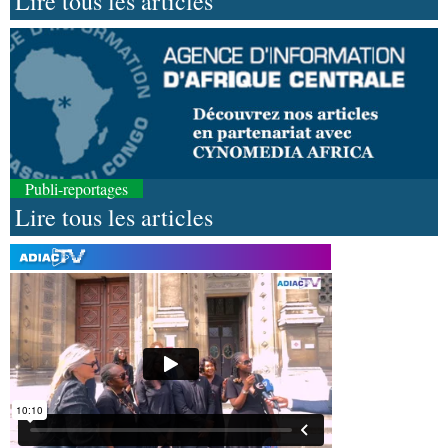
Lire tous les articles
Publi-reportages
Lire tous les articles
07-08-2026 11:03
Sport
Football, le week-end des Diables rouges et
des Congolais de la diaspora en Coupes d'Europe
(matches aller du 3e tour)
07-08-2026 10:18
Afrique-Monde
Afrique de l'Ouest : les mafias du
numérique inventent une nouvelle traite humaine
07-08-2026 10:10
Sport
Nzango: Sylvie Malonga élue présidente du