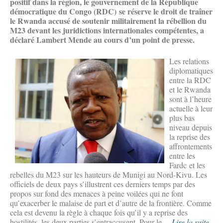
positif dans la région, le gouvernement de la République
démocratique du Congo (RDC) se réserve le droit de traîner
le Rwanda accusé de soutenir militairement la rébellion du
M23 devant les juridictions internationales compétentes, a
déclaré Lambert Mende au cours d’un point de presse.
Les relations
diplomatiques
entre la RDC
et le Rwanda
sont à l’heure
actuelle à leur
plus bas
niveau depuis
la reprise des
affrontements
entre les
Fardc et les
rebelles du M23 sur les hauteurs de Munigi au Nord-Kivu. Les
officiels de deux pays s’illustrent ces derniers temps par des
propos sur fond des menaces à peine voilées qui ne font
qu’exacerber le malaise de part et d’autre de la frontière. Comme
cela est devenu la règle à chaque fois qu’il y a reprise des
hostilités, les deux parties s’entraccusent. Pour le ...
Lire la suite