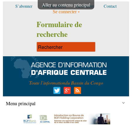
Aller au contenu principal
S’abonner
Voir les offres
Newsletter
Contact
Se connecter
Formulaire de
recherche
Toute l’information
du Bassin du Congo
Menu principal