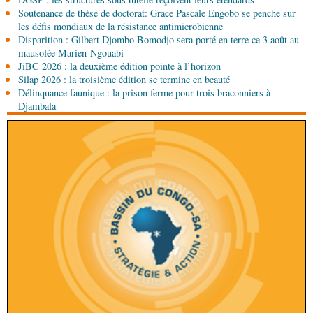
Soutenance de thèse de doctorat: Grace Pascale Engobo se penche sur
06-08-2026 08:45
les défis mondiaux de la résistance antimicrobienne
Politique
Vie des institutions : Pierre Ngolo et
Disparition : Gilbert Djombo Bomodjo sera porté en terre ce 3 août au
Pierre Oba jettent les bases d’une collaboration
mausolée Marien-Ngouabi
fructueuse
JiBC 2026 : la deuxième édition pointe à l’horizon
06-08-2026 08:30
Silap 2026 : la troisième édition se termine en beauté
Afrique-Monde
Centrafrique : les sanctions de
Délinquance faunique : la prison ferme pour trois braconniers à
l'ONU cachent la guerre silencieuse pour le
Djambala
contrôle des ressources