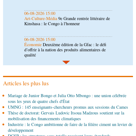
06-08-2026 15:00
Économie
Deuxième édition de la Gfac : le défi
d’offrir à la nation des produits alimentaires de
qualité
06-08-2026 14:30
Économie
Gfac 2026 : des produits locaux dans
les stands, des surgelés dans les assiettes
06-08-2026 14:15
Société
Épidémie d'Ebola : le gouvernement
renforce la riposte avec l'appui de l'OMS et
d'Africa CDC
Articles les plus lus
06-08-2026 12:38
Mariage de Junior Bongo et Julia Otto Mbongo : une union célébrée
Sport
Communiqué : Samira Leonie, nouvelle
sous les yeux de quatre chefs d'État
ambassadrice de la marque 1xBet Congo-
UMNG : 145 enseignants-chercheurs promus aux sessions du Cames
Brazzaville
Thèse de doctorat: Gervais Ludovic Itsoua Madzous soutient sur la
06-08-2026 09:30
mobilisation des financements climatiques
Politique
Assemblée nationale: la Commission
Industrie : le Congo ambitionne de faire de la filière ciment un levier de
Ecofin s’imprègne des réalités du CHU-B
développement
DGSP : les structures sous tutelle reçoivent leurs étendards