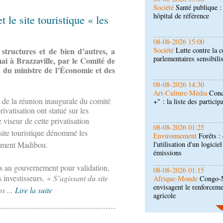
Société
Lutte contre la c
parlementaires sensibili
t le site touristique « les
08-08-2026 14:30
Art-Culture-Média
Conc
structures et de bien d’autres, a
+" : la liste des particip
mai à Brazzaville, par le Comité de
on du ministre de l’Économie et des
08-08-2026 01:25
Environnement
Forêts :
 de la réunion inaugurale du comité
l'utilisation d'un logicie
émissions
ivatisation ont statué sur les
e viseur
de cette privatisation
08-08-2026 01:15
 site touristique dénommé les
Afrique-Monde
Congo-M
envisagent le renforceme
ement Madibou.
agricole
is au gouvernement pour validation,
08-08-2026 01:13
s investisseurs.
«
S’agissant du site
Économie
Marché boursi
Congo officialise son 
s ...
Lire la suite
08-08-2026 01:00
Société
Accélération du 