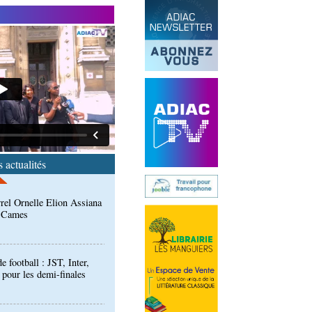
 épidémies : les employés
 Kambissi en formation
rrel Ornelle Elion Assiana
t Cames
 actualités
football : JST, Inter,
 pour les demi-finales
: Ollombo réceptionne son