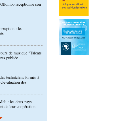
orruption : les
sés
ours de musique "Talents
ants publiée
 des techniciens formés à
l d'évaluation des
ali : les deux pays
nt de leur coopération
er : la Banque postale du
entrée à la BVMAC
développement: la