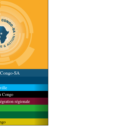
u Congo-SA
ille
du Congo
tégration régionale
ngo