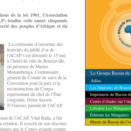
ns de la loi 1901, l’Association
P) totalise cette année cinquante
berté des peuples d’Afrique et du
La cérémonie d’ouverture des
festivités du jubilé d’or de
l’ACAP s’est déroulée le 15 mai
à l’hôtel de ville de Brazzaville,
en présence de Marius
Mouambenga, Commissaire
Le Groupe Bassin d
général du Comité de suivi de la
Adiac
Convention pour la paix et la
Les Dépêches de Brazzav
reconstruction du Congo,
représentant du chef de l’État
Imprimerie du Bassin 
congolais, Denis Sassou
Centre d’études sur l’in
N’Guesso, parrain de l’ACAP.
Librairie Les Manguiers
Éditions les Manguiers
onal de l’ACAP, Vital Balla, a fait
Musée du Bassin du Co
 création. Il ressorti de son discours
itiques que le Congo avaient connus