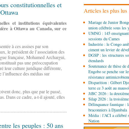
ours constitutionnelles et
République du Congo mi
Articles les plus lus
 Ottawa
08-08-2026 00:45
lles et institutions équivalentes
Mariage de Junior Bongo
Politique
Débat d’orienta
nière à Ottawa au Canada, sur ce
union célébrée sous les 
gouvernement présente s
UMNG : 145 enseignant
sociale 2027-2029 au Pa
sessions du Cames
08-08-2026 00:30
Industrie : le Congo ambi
entée à ces assises par son
Société
Assainissement e
ciment un levier de dév
ux, le président de l’association des
les Nations unies réitèr
DGSP : les structures sou
langue française, Mohamed Archargui,
étendards
onstituait pas une préoccupation
Soutenance de thèse de d
é leur culture juridique différente,
07-08-2026 11:03
Engobo se penche sur le
Sport
Football, le week-
e l’influence des médias sur
résistance antimicrobien
des Congolais de la dia
Disparition : Gilbert D
(matches aller du 3e tou
terre ce 3 août au maus
doivent donc, plus que par le passé,
07-08-2026 10:15
JiBC 2026 : la deuxième 
as. Dans ce cadre, a-t-il ajouté, elles
Afrique-Monde
Afrique 
Silap 2026 : la troisième
numérique inventent une
Délinquance faunique : l
braconniers à Djambala
Média : l’ACI a célébré 
07-08-2026 10:15
Nation
Sport
Nzango: Sylvie Ma
ntre les peuples : 50 ans
bureau exécutif d’Afis s