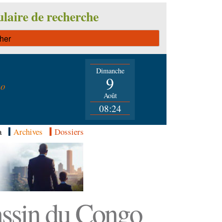
laire de recherche
Dimanche
n
9
go
Août
08:24
a
Archives
Dossiers
Bassin du Congo