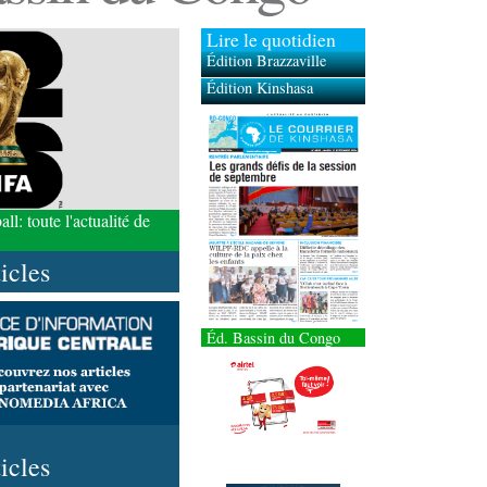
Lire le quotidien
Édition Brazzaville
Édition Kinshasa
l: toute l'actualité de
ticles
Éd. Bassin du Congo
ticles