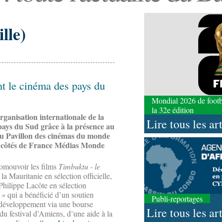
lle)
nt le cinéma des pays du
Mondial 2026 de footbal
la 32e édition
rganisation internationale de la
Lire tous les ar
pays du Sud grâce à la présence au
du Pavillon des cinémas du monde
aux côtés de France Médias Monde
romouvoir les films
Timbuktu - le
 Mauritanie en sélection officielle,
Philippe Lacôte en sélection
 »
qui a bénéficié d’un soutien
Publi-reportages
u développement via une bourse
Lire tous les ar
du festival d’Amiens, d’une aide à la