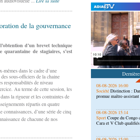
 audiovisuelle ...
Lire la suite
ioration de la gouvernance
08-08-2026 16:30
Société
Lutte contre les
de la maison de retraite
l’obtention d’un brevet technique
 quarantaine de stagiaires, s’est
08-08-2026 16:00
Société
Distinction : Da
promue maître-assistan
eux-mêmes dans le cadre d’une
Dernières
 des sous-officiers de la chaine
es responsabilités de niveau
08-08-2026 15:14
xercice.
Au terme de cette session, les
Sport
Coupe du Congo de 
Cara et V Club qualifiés
dans la rigueur et les contraintes de
enseignements répartis en quatre
e connaissances, d’une série de cinq
08-08-2026 15:00
Société
Santé publique 
onnaissance de chacune de nos
hôpital de référence
08-08-2026 15:00