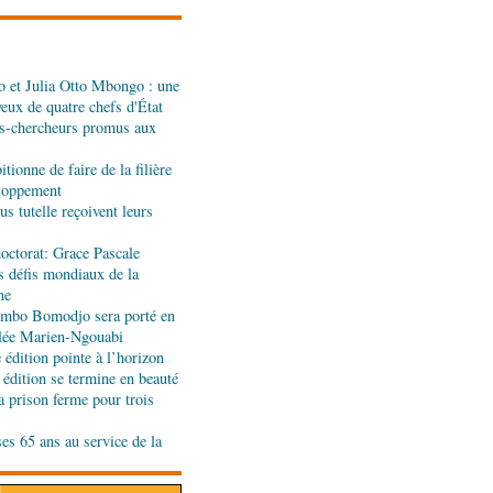
se sur sa diaspora
 et Julia Otto Mbongo : une
tion budgétaire: le
yeux de quatre chefs d'État
a politique économique et
s-chercheurs promus aux
rlement
tionne de faire de la filière
t développement local :
eloppement
ent leur soutien au Congo
s tutelle reçoivent leurs
octorat: Grace Pascale
s défis mondiaux de la
end des Diables rouges et
ne
spora en Coupes d'Europe
jombo Bomodjo sera porté en
r)
olée Marien-Ngouabi
édition pointe à l’horizon
de l'Ouest : les mafias du
 édition se termine en beauté
 nouvelle traite humaine
a prison ferme pour trois
ses 65 ans au service de la
longa élue présidente du
port Pointe-Noire