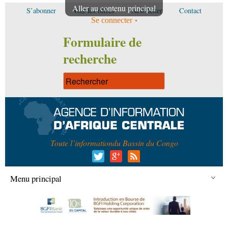
Aller au contenu principal
S’abonner
Voir les offres
Newsletter
Contact
Se connecter
Formulaire de
recherche
Toute l’information
du Bassin du Congo
Menu principal