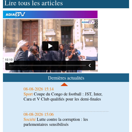
Lire tous les articles
08-08-2026 16:34
Société
Lutte contre les épidémies : les employés
de la maison de retraite Kambissi en formation
08-08-2026 16:00
Société
Distinction : Darrel Ornelle Elion Assiana
promue maître-assistant Cames
08-08-2026 15:14
Sport
Coupe du Congo de football : JST, Inter,
Cara et V Club qualifiés pour les demi-finales
Dernières actualités
08-08-2026 15:06
Société
Lutte contre la corruption : les
parlementaires sensibilisés
08-08-2026 15:00
Société
Santé publique : Ollombo réceptionne son
hôpital de référence