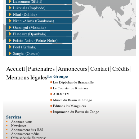
Lekoumou (Sibiti)
Likouala (Impfondo)
Niari (Dolisie)
Nkeni-Alima (Gamboma)
Oubangui (Mossaka)
Plateaux (Djambala)
Pointe-Noire (Pointe-Noire)
Pool (Kinkala)
Sangha (Ouesso)
Accueil
Partenaires
Annonceurs
Contact
Crédits
Le Groupe
Mentions légales
Les Dépêches de Brazzaville
Le Courrier de Kinshasa
ADIAC TV
Musée du Bassin du Congo
Éditions les Manguiers
Imprimerie du Bassin du Congo
Services
Abonnez-vous
Newsletter
Abonnement flux RSS
Abonnement média
Offre spéciale Entreprise