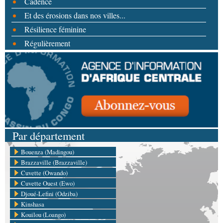
Cadence
Et des érosions dans nos villes...
Résilience féminine
Régulièrement
Par département
Bouenza (Madingou)
Brazzaville (Brazzaville)
Cuvette (Owando)
Cuvette Ouest (Ewo)
Djoué-Lefini (Odziba)
Kinshasa
Kouilou (Loango)