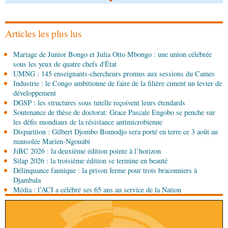
08-08-2026 00:45
Politique
Débat d’orientation budgétaire: le
gouvernement présente sa politique économique et
sociale 2027-2029 au Parlement
Articles les plus lus
08-08-2026 00:30
Mariage de Junior Bongo et Julia Otto Mbongo : une union célébrée
Société
Assainissement et développement local :
sous les yeux de quatre chefs d'État
les Nations unies réitèrent leur soutien au Congo
UMNG : 145 enseignants-chercheurs promus aux sessions du Cames
Industrie : le Congo ambitionne de faire de la filière ciment un levier de
07-08-2026 11:03
développement
Sport
Football, le week-end des Diables rouges et
DGSP : les structures sous tutelle reçoivent leurs étendards
des Congolais de la diaspora en Coupes d'Europe
Soutenance de thèse de doctorat: Grace Pascale Engobo se penche sur
(matches aller du 3e tour)
les défis mondiaux de la résistance antimicrobienne
Disparition : Gilbert Djombo Bomodjo sera porté en terre ce 3 août au
07-08-2026 10:15
mausolée Marien-Ngouabi
Afrique-Monde
Afrique de l'Ouest : les mafias du
JiBC 2026 : la deuxième édition pointe à l’horizon
numérique inventent une nouvelle traite humaine
Silap 2026 : la troisième édition se termine en beauté
Délinquance faunique : la prison ferme pour trois braconniers à
07-08-2026 10:15
Djambala
Sport
Nzango: Sylvie Malonga élue présidente du
Média : l’ACI a célébré ses 65 ans au service de la Nation
bureau exécutif d’Afis sport Pointe-Noire