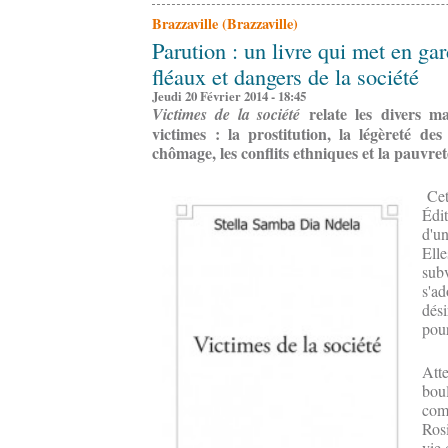
Brazzaville (Brazzaville)
Parution : un livre qui met en ga
fléaux et dangers de la société
Jeudi 20 Février 2014 - 18:45
relate les divers 
Victimes de la société
victimes : la prostitution, la légèreté d
chômage, les conflits ethniques et la pauvre
Cet
Édit
d'un
Elle
subv
s'ad
dési
pour
Atte
boul
com
Rosi
vie 