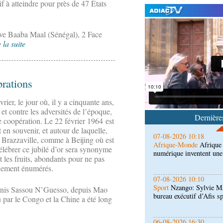
 à atteindre pour près de 47 États
ouve Baaba Maal (Sénégal), 2 Face
 la suite
07-08-2026 11:03
Sport
Football, le week-
des Congolais de la dia
(matches aller du 3e tou
brations
07-08-2026 10:18
ier, le jour où, il y a cinquante ans,
Afrique-Monde
Afrique 
numérique inventent une
et contre les adversités de l’époque,
Dernières
de coopération. Le 22 février 1964 est
 en souvenir, et autour de laquelle,
07-08-2026 10:10
À Brazzaville, comme à Beijing où est
Sport
Nzango: Sylvie Ma
lébrer ce jubilé d’or sera synonyme
bureau exécutif d’Afis s
nt les fruits, abondants pour ne pas
quement énumérés.
06-08-2026 16:30
Société
Diaspora : renco
nis Sassou N’Guesso, depuis Mao
l'étranger à Brazzaville
par le Congo et la Chine a été long
06-08-2026 15:30