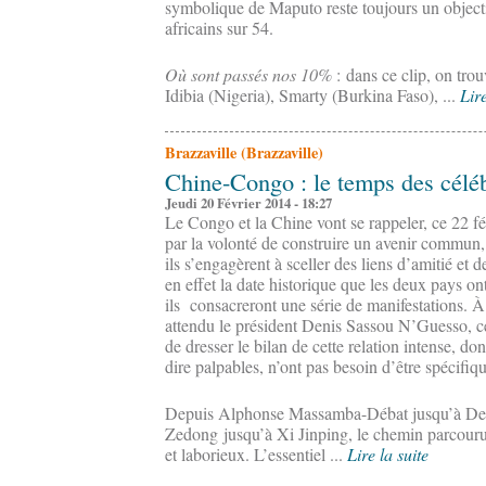
symbolique de Maputo reste toujours un objectif
africains sur 54.
Où sont passés nos 10%
: dans ce clip, on tr
Idibia (Nigeria), Smarty (Burkina Faso), ...
Lire
Brazzaville (Brazzaville)
Chine-Congo : le temps des célé
Jeudi 20 Février 2014 - 18:27
Le Congo et la Chine vont se rappeler, ce 22 févr
par la volonté de construire un avenir commun, 
ils s’engagèrent à sceller des liens d’amitié et 
en effet la date historique que les deux pays ont
ils consacreront une série de manifestations. 
attendu le président Denis Sassou N’Guesso, cé
de dresser le bilan de cette relation intense, do
dire palpables, n’ont pas besoin d’être spécifi
Depuis Alphonse Massamba-Débat jusqu’à De
Zedong jusqu’à Xi Jinping, le chemin parcouru 
et laborieux. L’essentiel ...
Lire la suite