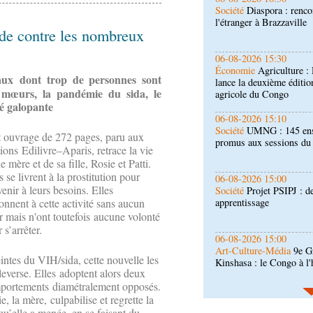
Économie
Agriculture 
lance la deuxième éditio
rde contre les nombreux
agricole du Congo
06-08-2026 15:10
Société
UMNG : 145 ens
maux dont trop de personnes sont
promus aux sessions d
es mœurs, la pandémie du sida, le
té galopante
06-08-2026 15:00
Société
Projet PSIPJ : d
 ouvrage de 272 pages, paru aux
apprentissage
ions Edilivre–Aparis, retrace la vie
e mère et de sa fille, Rosie et Patti.
s se livrent à la prostitution pour
06-08-2026 15:00
enir à leurs besoins. Elles
Art-Culture-Média
9e Gr
Kinshasa : le Congo à l
onnent à cette activité sans aucun
r mais n'ont toutefois aucune volonté
 s’arrêter.
06-08-2026 15:00
Économie
Deuxième édit
intes du VIH/sida, cette nouvelle les
d’offrir à la nation des 
everse. Elles adoptent alors deux
qualité
portements diamétralement opposés.
06-08-2026 14:30
e, la mère, culpabilise et regrette la
Économie
Gfac 2026 : d
qu’elle a menée, en se faisant du