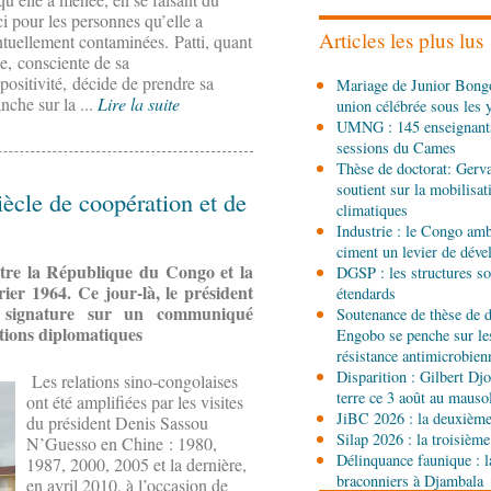
les stands, des surgelés 
i pour les personnes qu’elle a
Articles les plus lus
tuellement contaminées. Patti, quant
le, consciente de sa
06-08-2026 14:15
positivité, décide de prendre sa
Mariage de Junior Bongo
Société
Épidémie d'Ebol
nche sur la ...
Lire la suite
union célébrée sous les 
renforce la riposte avec 
UMNG : 145 enseignant
d'Africa CDC
sessions du Cames
06-08-2026 12:38
Thèse de doctorat: Gerv
Sport
Communiqué : Sam
soutient sur la mobilisa
ècle de coopération et de
ambassadrice de la mar
climatiques
Brazzaville
Industrie : le Congo ambi
ciment un levier de dév
06-08-2026 09:30
tre la République du Congo et la
DGSP : les structures sou
Politique
Assemblée nat
ier 1964. Ce jour-là, le président
étendards
Ecofin s’imprègne des 
 signature sur un communiqué
Soutenance de thèse de d
ations diplomatiques
Engobo se penche sur le
06-08-2026 08:45
résistance antimicrobien
Politique
Vie des institu
Disparition : Gilbert D
Les relations sino-congolaises
Pierre Oba jettent les b
terre ce 3 août au maus
ont été amplifiées par les visites
fructueuse
JiBC 2026 : la deuxième 
du président Denis Sassou
Silap 2026 : la troisième
N’Guesso en Chine : 1980,
06-08-2026 08:30
Délinquance faunique : l
1987, 2000, 2005 et la dernière,
Afrique-Monde
Centrafr
braconniers à Djambala
en avril 2010, à l’occasion de
l'ONU cachent la guerre 