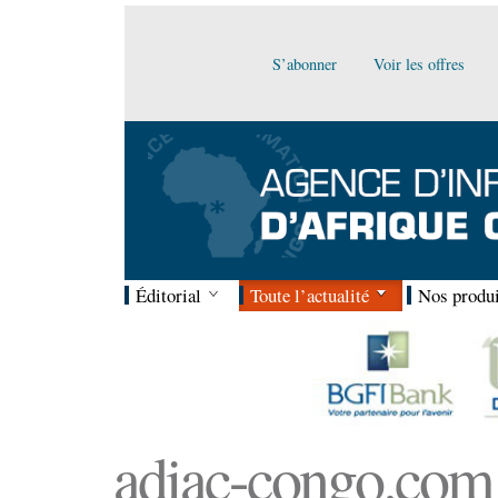
S’abonner
Voir les offres
Éditorial
Toute l’actualité
Nos produi
adiac-congo.com :