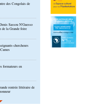
: Denis Sassou N'Guesso
n de la Grande foire
eignants-chercheurs
u Cames
es formateurs en
ande rentrée littéraire de
'honneur
ion de la Gfac : le défi
produits alimentaires de
es produits locaux dans