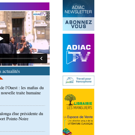
end des Diables rouges et
spora en Coupes d'Europe
r)
de l'Ouest : les mafias du
 nouvelle traite humaine
 actualités
longa élue présidente du
port Pointe-Noire
ntre des Congolais de