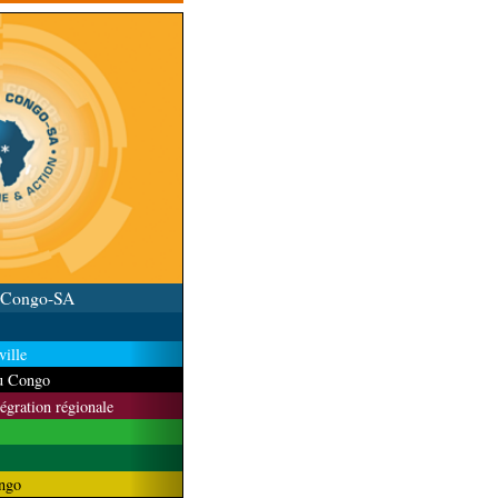
u Congo-SA
ille
du Congo
tégration régionale
ngo