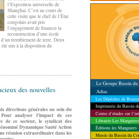
contrôle des ressources
l’Exposition universelle de
Shanghai. C’est au cours de
cette visite que le chef de l’État
congolais avait pris
l’engagement de financer la
reconstruction d’une école
te d’un tremblement de terre. Deux
 été mis à la disposition du
Le Groupe Bassin d
ucieux des nouvelles
Adiac
Les Dépêches de Brazzav
Imprimerie du Bassin 
ix directions générales au sein du
Centre d’études sur l’in
 Pour analyser l’impact de ces
e de ce secteur, le syndicat des
Librairie Les Manguiers
on, dénommé Dynamique Santé Action
Éditions les Manguiers
ne réunion extraordinaire dans les
Musée du Bassin du Co
anguine