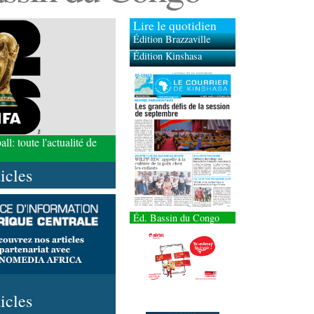
Lire le quotidien
Édition Brazzaville
Édition Kinshasa
l: toute l'actualité de
ticles
Éd. Bassin du Congo
ticles