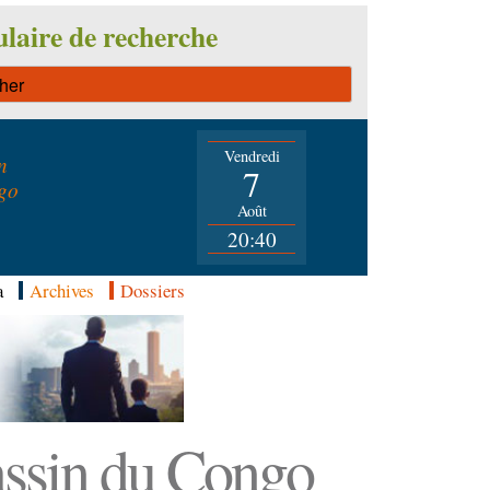
laire de recherche
Vendredi
n
7
go
Août
20:40
a
Archives
Dossiers
Bassin du Congo