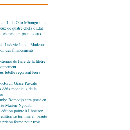
dans les assiettes
 et Julia Otto Mbongo : une
a : le gouvernement
yeux de quatre chefs d'État
l'appui de l'OMS et
s-chercheurs promus aux
ais Ludovic Itsoua Madzous
ira Leonie, nouvelle
tion des financements
que 1xBet Congo-
tionne de faire de la filière
eloppement
s tutelle reçoivent leurs
ionale: la Commission
réalités du CHU-B
octorat: Grace Pascale
s défis mondiaux de la
ne
tions : Pierre Ngolo et
jombo Bomodjo sera porté en
ases d’une collaboration
olée Marien-Ngouabi
édition pointe à l’horizon
 édition se termine en beauté
a prison ferme pour trois
ique : les sanctions de
silencieuse pour le