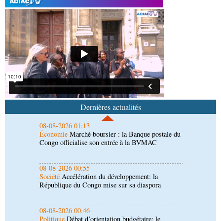
Environnement
Forêts : des techniciens formés à
l'utilisation d'un logiciel d'évaluation des
émissions
08-08-2026 01:18
Afrique-Monde
Congo-Mali : les deux pays
envisagent le renforcement de leur coopération
agricole
08-08-2026 01:13
Économie
Marché boursier : la Banque postale du
Congo officialise son entrée à la BVMAC
Dernières actualités
08-08-2026 00:55
Société
Accélération du développement: la
République du Congo mise sur sa diaspora
08-08-2026 00:46
Politique
Débat d’orientation budgétaire: le
gouvernement présente sa politique économique et
sociale 2027-2029 au parlement
08-08-2026 00:37
Société
Assainissement et développement local :