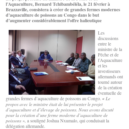
l’Aquaculture, Bernard Tchibambéléla, le 21 février à
Brazzaville, consistera à créer de grandes fermes modernes
d’aquaculture de poissons au Congo dans le but
d’augmenter considérablement l’offre halieutique
Les
discussions
entre le
ministre de la
Pêche et de
l’Aquaculture
et les
investisseurs
allemands ont
tourné autour
de la création
éventuelle de
grandes fermes d’aquaculture de poissons au Congo.
«
Le
propos avec le ministre était de lui présenter le projet
d’aquaculture et d’élevage de poissons. Nous avons discuté
pour la création d’une ferme moderne d’aquaculture de
poissons »,
a souligné Joshua Nxumalo, qui conduisait la
délégation allemande.