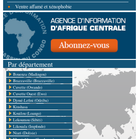
Ventre affamé et xénophobie
Par département
Bouenza (Madingou)
Brazzaville (Brazzaville)
Cuvette (Owando)
Cuvette Ouest (Ewo)
Djoué-Lefini (Odziba)
Kinshasa
Kouilou (Loango)
Lekoumou (Sibiti)
Likouala (Impfondo)
Niari (Dolisie)