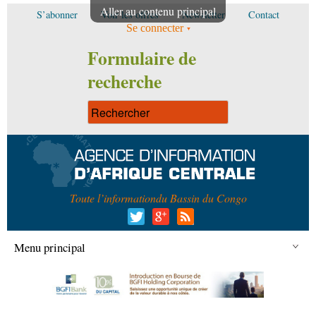
Aller au contenu principal
S’abonner
Voir les offres
Newsletter
Contact
Se connecter
Formulaire de
recherche
Toute l’information
du Bassin du Congo
Menu principal