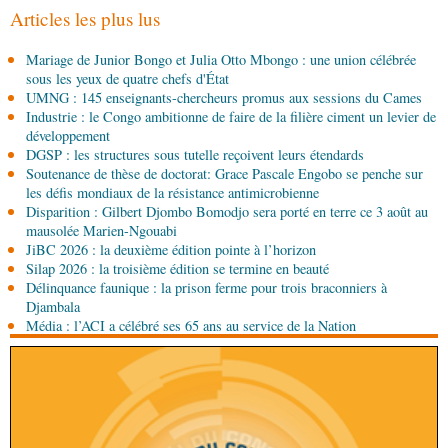
agricole du Congo
Articles les plus lus
06-08-2026 15:10
Mariage de Junior Bongo et Julia Otto Mbongo : une union célébrée
Société
UMNG : 145 enseignants-chercheurs
sous les yeux de quatre chefs d'État
promus aux sessions du Cames
UMNG : 145 enseignants-chercheurs promus aux sessions du Cames
Industrie : le Congo ambitionne de faire de la filière ciment un levier de
06-08-2026 15:00
développement
Société
Projet PSIPJ : des formateurs en
DGSP : les structures sous tutelle reçoivent leurs étendards
apprentissage
Soutenance de thèse de doctorat: Grace Pascale Engobo se penche sur
les défis mondiaux de la résistance antimicrobienne
Disparition : Gilbert Djombo Bomodjo sera porté en terre ce 3 août au
06-08-2026 15:00
mausolée Marien-Ngouabi
Art-Culture-Média
9e Grande rentrée littéraire de
JiBC 2026 : la deuxième édition pointe à l’horizon
Kinshasa : le Congo à l'honneur
Silap 2026 : la troisième édition se termine en beauté
Délinquance faunique : la prison ferme pour trois braconniers à
06-08-2026 15:00
Djambala
Économie
Deuxième édition de la Gfac : le défi
Média : l’ACI a célébré ses 65 ans au service de la Nation
d’offrir à la nation des produits alimentaires de
qualité