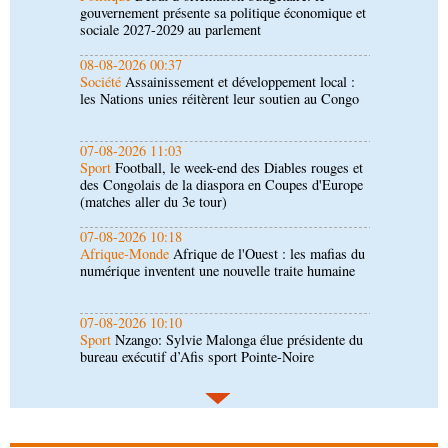
les Nations unies réitèrent leur soutien au Congo
07-08-2026 11:03
Sport
Football, le week-end des Diables rouges et
des Congolais de la diaspora en Coupes d'Europe
(matches aller du 3e tour)
07-08-2026 10:18
Afrique-Monde
Afrique de l'Ouest : les mafias du
numérique inventent une nouvelle traite humaine
07-08-2026 10:10
Sport
Nzango: Sylvie Malonga élue présidente du
bureau exécutif d’Afis sport Pointe-Noire
06-08-2026 16:30
Société
Diaspora : rencontre des Congolais de
l'étranger à Brazzaville
06-08-2026 15:30
Économie
Agriculture : Denis Sassou N'Guesso
lance la deuxième édition de la Grande foire