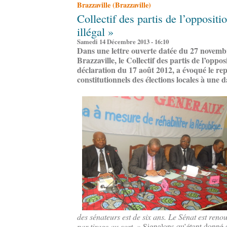
Brazzaville (Brazzaville)
Collectif des partis de l’oppositi
illégal »
Samedi 14 Décembre 2013 - 16:10
Dans une lettre ouverte datée du 27 novemb
Brazzaville, le Collectif des partis de l’oppos
déclaration du 17 août 2012, a évoqué le repo
constitutionnels des élections locales à une 
des sénateurs est de six ans. Le Sénat est renou
par tirage au sort. »
Signalons qu’étant donné q