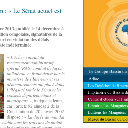
qualité
on : « Le Sénat actuel est
re 2013, publiée le 14 décembre à
ition congolaise, signataires de la
rt en violation des délais
date indéterminée
« L’échec cuisant du
recensement administratif
spécial (RAS) conduit de façon
Le Groupe Bassin d
unilatérale et frauduleuse par le
Adiac
ministère de l’Intérieur et ses
démembrements ont placé dans
Les Dépêches de Brazzav
l’illégalité totale le Sénat et les
Imprimerie du Bassin 
conseils départementaux et
Centre d’études sur l’in
municipaux »
, indique la lettre,
car l’article 92 alinéas 2 de la
Librairie Les Manguiers
Constitution du 20 janvier 2002
Éditions les Manguiers
dispose :
« La durée du mandat
Musée du Bassin du Co
velable tous les trois ans de moitié
ue le dernier renouvellement date