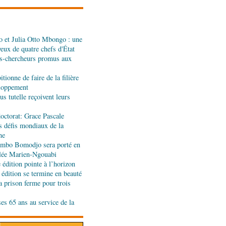
 et Julia Otto Mbongo : une
: Denis Sassou N'Guesso
yeux de quatre chefs d'État
n de la Grande foire
s-chercheurs promus aux
tionne de faire de la filière
eignants-chercheurs
eloppement
u Cames
s tutelle reçoivent leurs
octorat: Grace Pascale
s défis mondiaux de la
es formateurs en
ne
jombo Bomodjo sera porté en
olée Marien-Ngouabi
édition pointe à l’horizon
ande rentrée littéraire de
 édition se termine en beauté
'honneur
a prison ferme pour trois
ses 65 ans au service de la
ion de la Gfac : le défi
produits alimentaires de