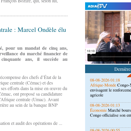
 François Bozizé, qui, selon lui,
ntrale : Marcel Ondèle élu
08-08-2026 01:25
Environnement
Forêts :
l'utilisation d'un logicie
émissions
né, pour un mandat de cinq ans,
rveillance du marché financier de
08-08-2026 01:18
 cinquante ans, il succède au
Afrique-Monde
Congo-M
envisagent le renforceme
Dernières
agricole
récompense des chefs d’État de la
08-08-2026 01:13
que centrale (Cémac) et des
Économie
Marché boursi
 ses efforts dans la mise en œuvre du
Congo officialise son 
 Cémac, ont proposé sa candidature
l’Afrique centrale (Umac). Avant
arrière au sein de la banque BNP
08-08-2026 00:55
Société
Accélération du 
République du Congo mi
sation et audit des opérations de ...
08-08-2026 00:46