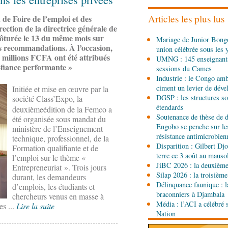
l'étranger à Brazzaville
Articles les plus lus
de Foire de l’emploi et des
ection de la directrice générale de
06-08-2026 15:30
lôturée le 13 du même mois sur
Mariage de Junior Bongo
Économie
Agriculture 
es recommandations. À l’occasion,
union célébrée sous les 
lance la deuxième éditio
0 millions FCFA ont été attribués
UMNG : 145 enseignant
agricole du Congo
o-fiance performante »
sessions du Cames
06-08-2026 15:10
Industrie : le Congo ambi
Société
UMNG : 145 ens
ciment un levier de dév
Initiée et mise en œuvre par la
promus aux sessions d
DGSP : les structures sou
société Class’Expo, la
étendards
deuxième
édition de la Femco a
Soutenance de thèse de d
été organisée sous mandat du
06-08-2026 15:00
Engobo se penche sur le
ministère de l’Enseignement
Société
Projet PSIPJ : d
résistance antimicrobien
technique, professionnel, de la
apprentissage
Disparition : Gilbert D
Formation qualifiante et de
terre ce 3 août au maus
l’emploi sur le thème «
06-08-2026 15:00
JiBC 2026 : la deuxième 
Entrepreneuriat ». Trois jours
Art-Culture-Média
9e Gr
Silap 2026 : la troisième
durant, les demandeurs
Kinshasa : le Congo à l
Délinquance faunique : l
d’emplois, les étudiants et
braconniers à Djambala
chercheurs venus en masse à
Média : l’ACI a célébré 
es ...
Lire la suite
06-08-2026 15:00
Nation
Économie
Deuxième édit
d’offrir à la nation des 