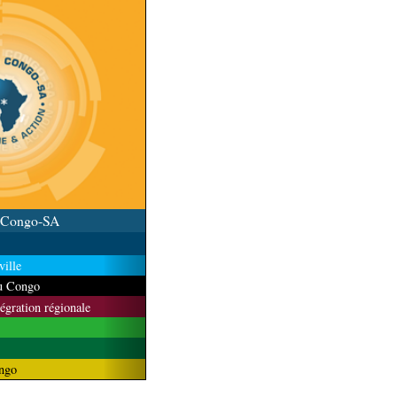
u Congo-SA
ille
du Congo
tégration régionale
ngo