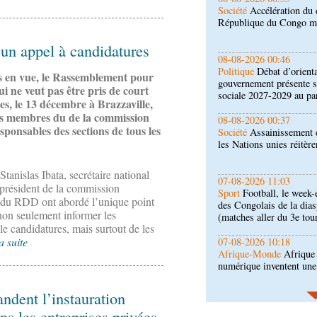
Politique
Débat d’orienta
gouvernement présente s
sociale 2027-2029 au pa
 un appel à candidatures
08-08-2026 00:37
Société
Assainissement e
es en vue, le Rassemblement pour
les Nations unies réitèr
i ne veut pas être pris de court
es, le 13 décembre à Brazzaville,
des membres du de la commission
07-08-2026 11:03
esponsables des sections de tous les
Sport
Football, le week-
des Congolais de la dia
(matches aller du 3e tou
tanislas Ibata, secrétaire national
07-08-2026 10:18
 président de la commission
Afrique-Monde
Afrique 
s du RDD ont abordé l’unique point
numérique inventent une
e non seulement informer les
lle candidatures, mais surtout de les
a suite
07-08-2026 10:10
Sport
Nzango: Sylvie Ma
bureau exécutif d’Afis s
ndent l’instauration
06-08-2026 16:30
ans les entreprises privées
Société
Diaspora : renco