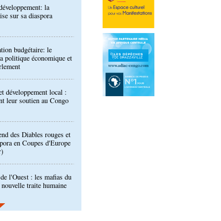
tion budgétaire: le
a politique économique et
rlement
t développement local :
ent leur soutien au Congo
end des Diables rouges et
spora en Coupes d'Europe
r)
de l'Ouest : les mafias du
 nouvelle traite humaine
longa élue présidente du
port Pointe-Noire
ntre des Congolais de