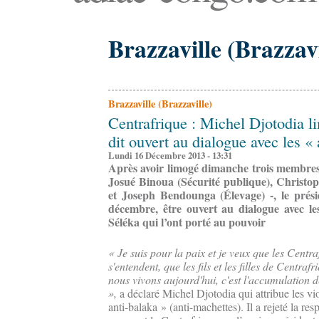
Brazzaville (Brazzavi
Brazzaville (Brazzaville)
Centrafrique : Michel Djotodia li
dit ouvert au dialogue avec les « 
Lundi 16 Décembre 2013 - 13:31
Après avoir limogé dimanche trois membres
Josué Binoua (Sécurité publique), Christo
et Joseph Bendounga (Élevage) -, le présid
décembre, être ouvert au dialogue avec les
Séléka qui l’ont porté au pouvoir
« Je suis pour la paix et je veux que les Centra
s'entendent, que les fils et les filles de Centraf
nous vivons aujourd'hui, c'est l'accumulation de
»,
a déclaré Michel Djotodia qui attribue les vi
anti-balaka » (anti-machettes). Il a rejeté la re