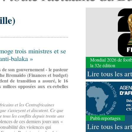
lle)
moge trois ministres et se
anti-balaka »
Mondial 2026 de footbal
la 32e édition
 de son gouvernement - le pasteur
Lire tous les ar
phe Bremaïdo (Finances et budget)
ent de transition a assuré, le 16
 milices opposées aux ex-rebelles
fricains et les Centrafricaines
rique s'asseyent et discutent. Ce que
 tous les conflits depuis trente ans
Publi-reportages
olences de ces derniers jours aux «
Lire tous les ar
sponsabilité des violences qui