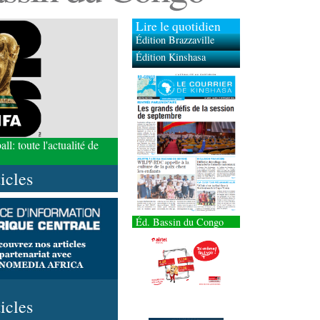
Lire le quotidien
Édition Brazzaville
Édition Kinshasa
l: toute l'actualité de
ticles
Éd. Bassin du Congo
ticles