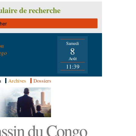
laire de recherche
Samedi
on
8
ngo
Août
11:39
a
Archives
Dossiers
Bassin du Congo