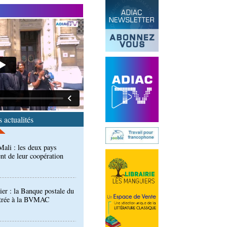
 des techniciens formés à
l d'évaluation des
ali : les deux pays
nt de leur coopération
 actualités
er : la Banque postale du
entrée à la BVMAC
développement: la
se sur sa diaspora