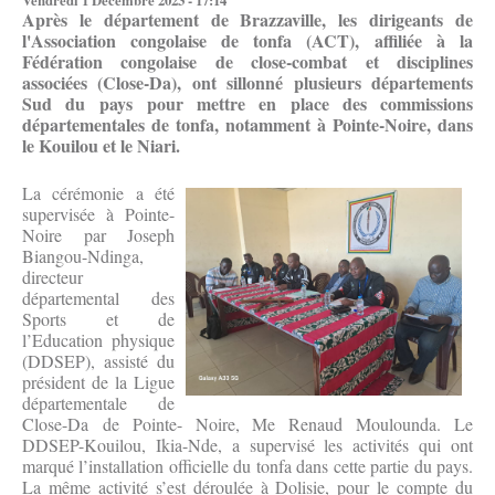
Vendredi 1 Décembre 2023 - 17:14
Après le département de Brazzaville, les dirigeants de
l'Association congolaise de tonfa (ACT), affiliée à la
Fédération congolaise de close-combat et disciplines
associées (Close-Da), ont sillonné plusieurs départements
Sud du pays pour mettre en place des commissions
départementales de tonfa, notamment à Pointe-Noire, dans
le Kouilou et le Niari.
La cérémonie a été
supervisée à Pointe-
Noire par Joseph
Biangou-Ndinga,
directeur
départemental des
Sports et de
l’Education physique
(DDSEP), assisté du
président de la Ligue
départementale de
Close-Da
de Pointe- Noire, Me Renaud Moulounda. Le
DDSEP-Kouilou, Ikia-Nde, a supervisé les activités qui ont
marqué l’installation officielle du tonfa dans cette partie du pays.
La même activité s’est déroulée à Dolisie, pour le compte du