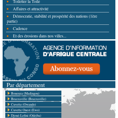
Toiletter la Toile
Affaires et attractivité
Démocratie, stabilité et prospérité des nations (1ère
partie)
Cadence
Et des érosions dans nos villes...
Par département
Bouenza (Madingou)
Brazzaville (Brazzaville)
Cuvette (Owando)
Cuvette Ouest (Ewo)
Djoué-Lefini (Odziba)