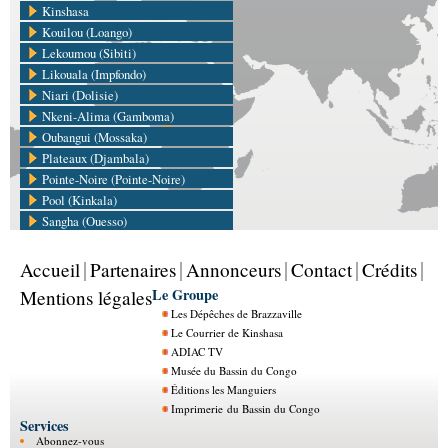
Kinshasa
Kouilou (Loango)
Lekoumou (Sibiti)
Likouala (Impfondo)
Niari (Dolisie)
Nkeni-Alima (Gamboma)
Oubangui (Mossaka)
Plateaux (Djambala)
Pointe-Noire (Pointe-Noire)
Pool (Kinkala)
Sangha (Ouesso)
Accueil
Partenaires
Annonceurs
Contact
Crédits
Le Groupe
Mentions légales
Les Dépêches de Brazzaville
Le Courrier de Kinshasa
ADIAC TV
Musée du Bassin du Congo
Éditions les Manguiers
Imprimerie du Bassin du Congo
Services
Abonnez-vous