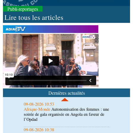
Publi-reportages
Lire tous les articles
09-08-2026 17:26
Afrique-Monde
Éducation catholique : le Scéam
veut bâtir une stratégie africaine à l’horizon 2031
09-08-2026 15:28
Afrique-Monde
Crise migratoire : l’UE salue
l’action conjointe du Maroc et de l’Espagne
09-08-2026 10:53
Afrique-Monde
Autonomisation des femmes : une
soirée de gala organisée en Angola en faveur de
Dernières actualités
l’Opdad
09-08-2026 10:38
Art-Culture-Média
Cinéma: le film congolais «
Es’crim» promeut la lutte contre la délinquance
juvénile par le sport
09-08-2026 10:30