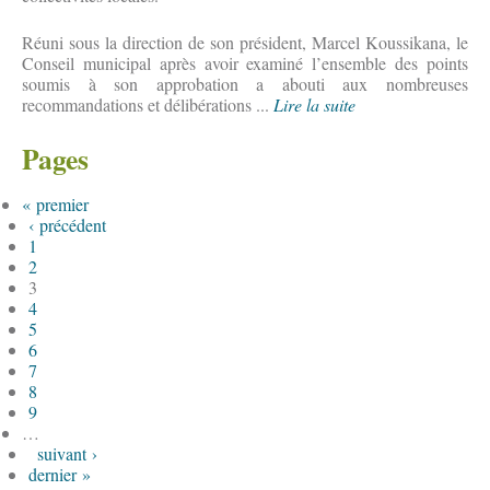
Réuni sous la direction de son président, Marcel Koussikana, le
Conseil municipal après avoir examiné l’ensemble des points
soumis à son approbation a abouti aux nombreuses
recommandations et délibérations ...
Lire la suite
Pages
« premier
‹ précédent
1
2
3
4
5
6
7
8
9
…
suivant ›
dernier »