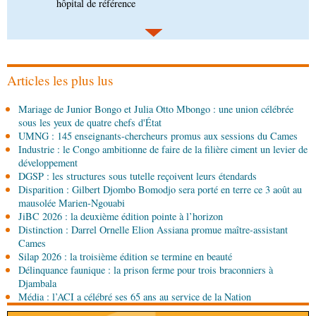
parlementaires sensibilisés
08-08-2026 14:30
Art-Culture-Média
Concours de musique "Talents
+" : la liste des participants publiée
Articles les plus lus
08-08-2026 01:25
Mariage de Junior Bongo et Julia Otto Mbongo : une union célébrée
Environnement
Forêts : des techniciens formés à
sous les yeux de quatre chefs d'État
l'utilisation d'un logiciel d'évaluation des
UMNG : 145 enseignants-chercheurs promus aux sessions du Cames
émissions
Industrie : le Congo ambitionne de faire de la filière ciment un levier de
08-08-2026 01:15
développement
Afrique-Monde
Congo-Mali : les deux pays
DGSP : les structures sous tutelle reçoivent leurs étendards
envisagent le renforcement de leur coopération
Disparition : Gilbert Djombo Bomodjo sera porté en terre ce 3 août au
agricole
mausolée Marien-Ngouabi
JiBC 2026 : la deuxième édition pointe à l’horizon
08-08-2026 01:13
Distinction : Darrel Ornelle Elion Assiana promue maître-assistant
Économie
Marché boursier : la Banque postale du
Cames
Congo officialise son entrée à la BVMAC
Silap 2026 : la troisième édition se termine en beauté
Délinquance faunique : la prison ferme pour trois braconniers à
08-08-2026 01:00
Djambala
Société
Accélération du développement: la
Média : l’ACI a célébré ses 65 ans au service de la Nation
République du Congo mise sur sa diaspora