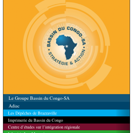
Le Groupe Bassin du Congo-SA
Adiac
Les Dépêches de Brazzaville
Imprimerie du Bassin du Congo
Centre d’études sur l’intégration régionale