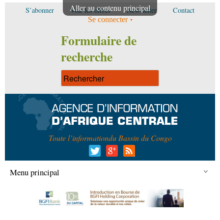
Aller au contenu principal
S’abonner
Voir les offres
Newsletter
Contact
Se connecter
Formulaire de
recherche
Toute l’information
du Bassin du Congo
Menu principal