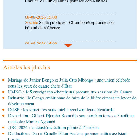
Société
Santé publique : Ollombo réceptionne son
hôpital de référence
08-08-2026 15:00
Société
Lutte contre la corruption : les
parlementaires sensibilisés
08-08-2026 14:30
Art-Culture-Média
Concours de musique "Talents
+" : la liste des participants publiée
Articles les plus lus
08-08-2026 01:25
Mariage de Junior Bongo et Julia Otto Mbongo : une union célébrée
Environnement
Forêts : des techniciens formés à
sous les yeux de quatre chefs d'État
l'utilisation d'un logiciel d'évaluation des
UMNG : 145 enseignants-chercheurs promus aux sessions du Cames
émissions
Industrie : le Congo ambitionne de faire de la filière ciment un levier de
08-08-2026 01:15
développement
Afrique-Monde
Congo-Mali : les deux pays
DGSP : les structures sous tutelle reçoivent leurs étendards
envisagent le renforcement de leur coopération
Disparition : Gilbert Djombo Bomodjo sera porté en terre ce 3 août au
agricole
mausolée Marien-Ngouabi
JiBC 2026 : la deuxième édition pointe à l’horizon
08-08-2026 01:13
Distinction : Darrel Ornelle Elion Assiana promue maître-assistant
Économie
Marché boursier : la Banque postale du
Cames