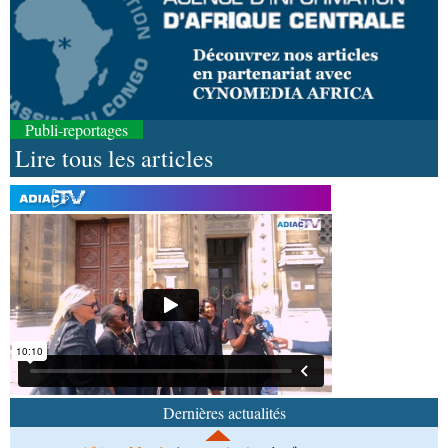
Publi-reportages
Lire tous les articles
09-08-2026 17:26
Afrique-Monde
Éducation catholique : le Scéam
veut bâtir une stratégie africaine à l’horizon 2031
09-08-2026 15:28
Afrique-Monde
Crise migratoire : l’UE salue
l’action conjointe du Maroc et de l’Espagne
09-08-2026 10:53
Afrique-Monde
Autonomisation des femmes : une
soirée de gala organisée en Angola en faveur de
Dernières actualités
l’Opdad