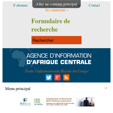
Aller au contenu principal
S’abonner
Voir les offres
Newsletter
Contact
Se connecter
Formulaire de
recherche
Toute l’information
du Bassin du Congo
Menu principal