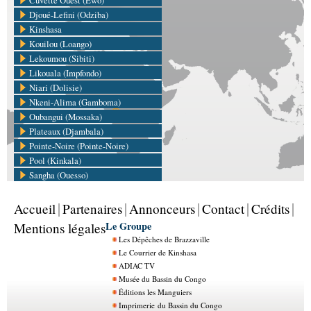
Djoué-Lefini (Odziba)
Kinshasa
Kouilou (Loango)
Lekoumou (Sibiti)
Likouala (Impfondo)
Niari (Dolisie)
Nkeni-Alima (Gamboma)
Oubangui (Mossaka)
Plateaux (Djambala)
Pointe-Noire (Pointe-Noire)
Pool (Kinkala)
Sangha (Ouesso)
Accueil
Partenaires
Annonceurs
Contact
Crédits
Le Groupe
Mentions légales
Les Dépêches de Brazzaville
Le Courrier de Kinshasa
ADIAC TV
Musée du Bassin du Congo
Éditions les Manguiers
Imprimerie du Bassin du Congo