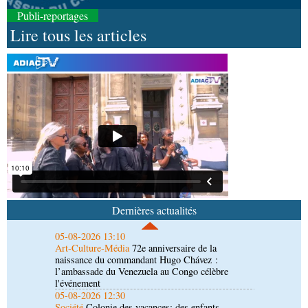
Publi-reportages
Lire tous les articles
05-08-2026 22:10
Économie
Economie : un accord signé à Pointe-
Noire pour la valorisation des produits forestiers
non ligneux
05-08-2026 17:32
Sport
Handball: le tournoi de gala se poursuit
05-08-2026 13:10
Art-Culture-Média
72e anniversaire de la
naissance du commandant Hugo Chávez :
Dernières actualités
l’ambassade du Venezuela au Congo célèbre
l'événement
05-08-2026 12:30
Société
Colonie des vacances: des enfants
orphelins de militaires au site touristique de
Lamba Belolo
05-08-2026 10:51
Société
Guinguette africaine de Suresnes : le