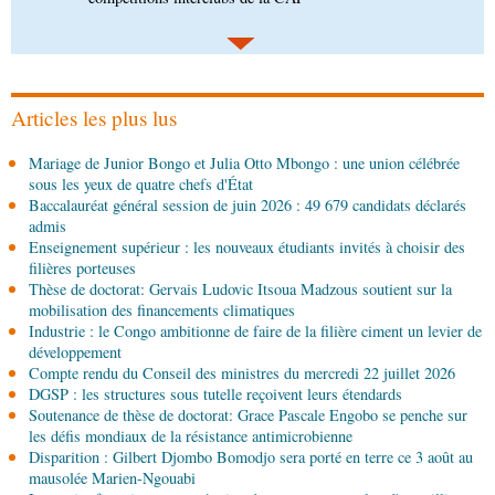
04-08-2026 17:45
Société
Insertion professionnelle: des jeunes
formés aux métiers de l’hôtellerie
Articles les plus lus
04-08-2026 17:00
Mariage de Junior Bongo et Julia Otto Mbongo : une union célébrée
Économie
Développement industriel : visite des
sous les yeux de quatre chefs d'État
installations de Sofatt Industrie
Baccalauréat général session de juin 2026 : 49 679 candidats déclarés
admis
04-08-2026 16:45
Enseignement supérieur : les nouveaux étudiants invités à choisir des
Économie
Contrôle et conformité : TÜV
filières porteuses
Rheinland rejoint le dispositif national
Thèse de doctorat: Gervais Ludovic Itsoua Madzous soutient sur la
mobilisation des financements climatiques
Industrie : le Congo ambitionne de faire de la filière ciment un levier de
04-08-2026 14:00
développement
Sport
8e Championnat national de taekwondo :
Compte rendu du Conseil des ministres du mercredi 22 juillet 2026
Brazzaville au sommet d'une édition remarquable
DGSP : les structures sous tutelle reçoivent leurs étendards
Soutenance de thèse de doctorat: Grace Pascale Engobo se penche sur
04-08-2026 12:30
les défis mondiaux de la résistance antimicrobienne
Afrique-Monde
Afrique centrale : la Banque
Disparition : Gilbert Djombo Bomodjo sera porté en terre ce 3 août au
mondiale finance la modernisation du corridor
mausolée Marien-Ngouabi
routier Bangui-Douala