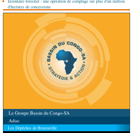
Inventaire forestier : une opération de comptage sur plus d'un million
d'hectares de concessions
Le Groupe Bassin du Congo-SA
Adiac
Les Dépêches de Brazzaville