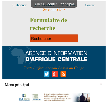
Aller au contenu principal
S’abonner
Voir les offres
Newsletter
Contact
Se connecter
Formulaire de
recherche
Toute l’information
du Bassin du Congo
Menu principal