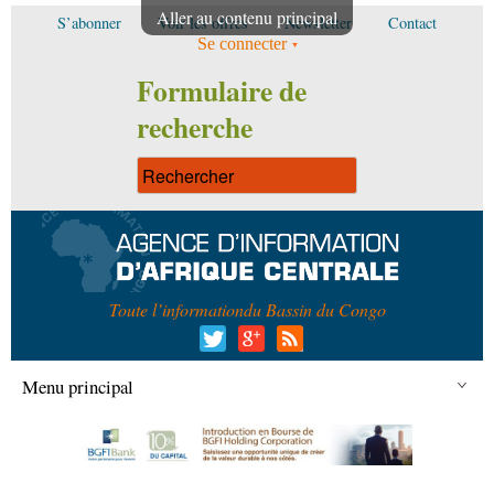
Aller au contenu principal
S’abonner
Voir les offres
Newsletter
Contact
Se connecter
Formulaire de
recherche
Toute l’information
du Bassin du Congo
Menu principal