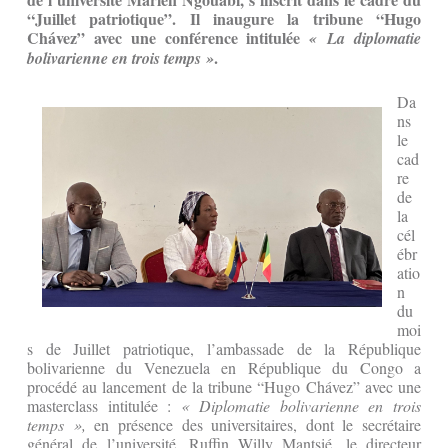
“Juillet patriotique”. Il inaugure la tribune “Hugo
Chávez” avec une conférence intitulée
« La diplomatie
.
bolivarienne en trois temps »
Da
ns
le
cad
re
de
la
cél
ébr
atio
n
du
moi
s de Juillet patriotique, l’ambassade de la République
bolivarienne du Venezuela en République du Congo a
procédé au lancement de la tribune “Hugo Chávez” avec une
masterclass intitulée :
« Diplomatie bolivarienne en trois
temps »,
en présence des universitaires, dont le secrétaire
général de l’université, Ruffin Willy Mantsié, le directeur