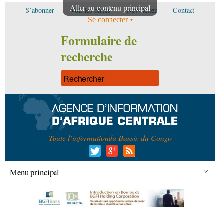
Aller au contenu principal
S’abonner
Voir les offres
Newsletter
Contact
Se connecter
Formulaire de
recherche
Toute l’information
du Bassin du Congo
Menu principal