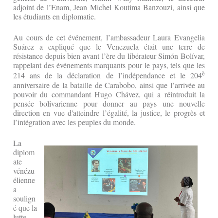
adjoint de l’Enam, Jean Michel Koutima Banzouzi, ainsi que
les étudiants en diplomatie.
Au cours de cet événement, l’ambassadeur Laura Evangelia
Suárez a expliqué que le Venezuela était une terre de
résistance depuis bien avant l’ère du libérateur Simón Bolívar,
rappelant des événements marquants pour le pays, tels que les
è
214 ans de la déclaration de l’indépendance et le 204
anniversaire de la bataille de Carabobo, ainsi que l’arrivée au
pouvoir du commandant Hugo Chávez, qui a réintroduit la
pensée bolivarienne pour donner au pays une nouvelle
direction en vue d'atteindre l’égalité, la justice, le progrès et
l’intégration avec les peuples du monde.
La
diplom
ate
vénézu
élienne
a
soulign
é que la
lutte