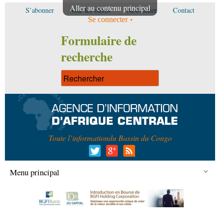
Aller au contenu principal
S’abonner
Voir les offres
Newsletter
Contact
Se connecter
Formulaire de
recherche
Toute l’information
du Bassin du Congo
Menu principal