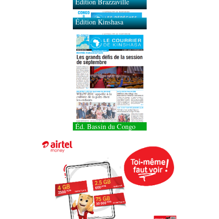
Édition Brazzaville
Édition Kinshasa
Éd. Bassin du Congo