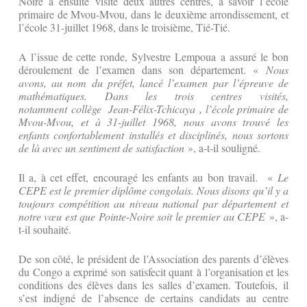
Noire a ensuite visité deux autres centres, à savoir l’école
primaire de Mvou-Mvou, dans le deuxième arrondissement, et
l’école 31-juillet 1968, dans le troisième, Tié-Tié.
A l’issue de cette ronde, Sylvestre Lempoua a assuré le bon
déroulement de l’examen dans son département. «
Nous
avons, au nom du préfet, lancé l’examen par l’épreuve de
mathématiques. Dans les trois centres visités,
notamment collège Jean-Félix-Tchicaya
, l’école primaire de
Mvou-Mvou, et à 31-juillet 1968, nous avons trouvé les
enfants confortablement installés et disciplinés, nous sortons
de là avec un sentiment de satisfaction
», a-t-il souligné.
Il a, à cet effet, encouragé les enfants au bon travail. «
Le
CEPE est le premier diplôme congolais. Nous disons qu’il y a
toujours compétition au niveau national par département et
notre vœu est que Pointe-Noire soit le premier au CEPE
», a-
t-il souhaité.
De son côté, le président de l’Association des parents d’élèves
du Congo a exprimé son satisfecit quant à l’organisation et les
conditions des élèves dans les salles d’examen. Toutefois, il
s’est indigné de l’absence de certains candidats au centre