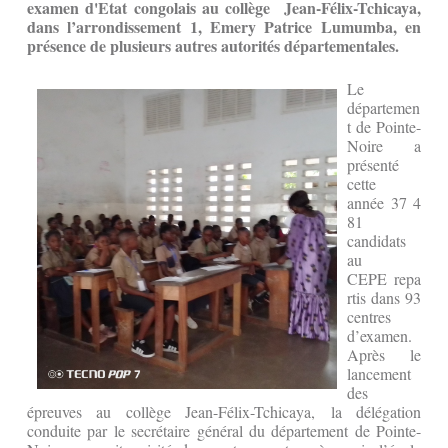
examen d'Etat congolais au collège Jean-Félix-Tchicaya,
dans l’arrondissement 1, Emery Patrice Lumumba, en
présence de plusieurs autres autorités départementales.
Le
départemen
t de Pointe-
Noire a
présenté
cette
année 37 4
81
candidats
au
CEPE repa
rtis dans 93
centres
d’examen.
Après le
lancement
des
épreuves au collège Jean-Félix-Tchicaya, la délégation
conduite par le secrétaire général du département de Pointe-