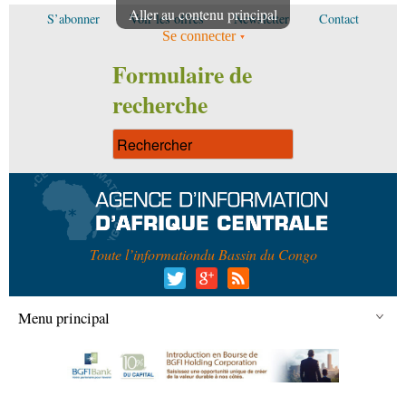
Aller au contenu principal
S’abonner
Voir les offres
Newsletter
Contact
Se connecter
Formulaire de
recherche
Toute l’information
du Bassin du Congo
Menu principal