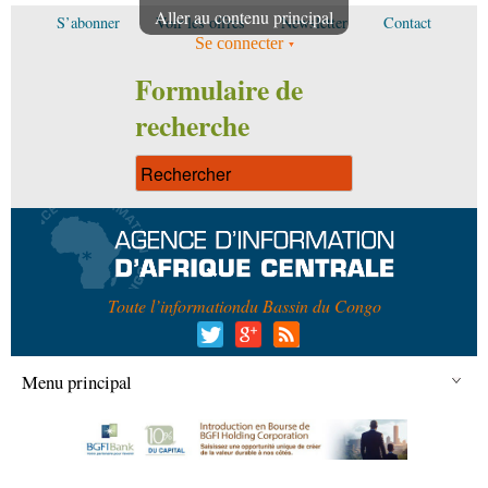
Aller au contenu principal
S’abonner
Voir les offres
Newsletter
Contact
Se connecter
Formulaire de
recherche
Toute l’information
du Bassin du Congo
Menu principal