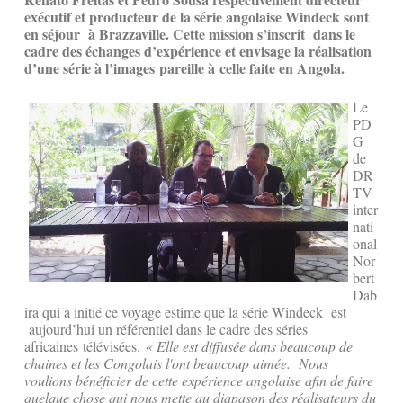
exécutif et producteur de la série angolaise Windeck sont
en séjour à Brazzaville. Cette mission s’inscrit dans le
cadre des échanges d’expérience et envisage la réalisation
d’une série à l’images pareille à celle faite en Angola.
Le
PD
G
de
DR
TV
inter
nati
onal
Nor
bert
Dab
ira qui a initié ce voyage estime que la série Windeck est
aujourd’hui un référentiel dans le cadre des séries
africaines télévisées.
« Elle est diffusée dans beaucoup de
chaines et les Congolais l'ont beaucoup aimée. Nous
voulions bénéficier de cette expérience angolaise afin de faire
quelque chose qui nous mette au diapason des réalisateurs du