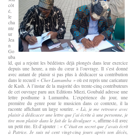
côt
é,
le
cha
nte
ur
Jea
n
Go
uba
ld, qui a rejoint les bédéistes déjà plongés dans leur exercice
depuis une heure, a mis du cœur à l’ouvrage. Il s’est donné
avec autant de plaisir si pas plus à dédicacer sa contribution
dans le recueil «
Cher Lumumba »
où est repris une caricature
de Kash. À l’instar de la majorité des trente-cinq contributeurs
de cet ouvrage paru aux Editions Miezi, Goubald adresse une
lettre posthume à Lumumba. L’expérience du jour, une
première du genre pour le musicien dans ce contexte, il la
raconte affichant un large sourire.
« Là, je me retrouve avec
plaisir à dédicacer une lettre que j’ai écrite à une personne, je
tire mon plaisir dans le fait de la divulguer »
, affirme-t-il avec
un petit rire. Et d’ajouter :
« C’était en secret que j’avais écrit
à Patrice. Je suis né cent vingt-cinq jours après son décès,