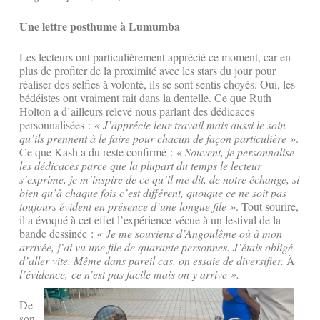
Une lettre posthume à Lumumba
Les lecteurs ont particulièrement apprécié ce moment, car en
plus de profiter de la proximité avec les stars du jour pour
réaliser des selfies à volonté, ils se sont sentis choyés. Oui, les
bédéistes ont vraiment fait dans la dentelle. Ce que Ruth
Holton a d’ailleurs relevé nous parlant des dédicaces
personnalisées :
« J’apprécie leur travail mais aussi le soin
qu’ils prennent à le faire pour chacun de façon particulière »
.
Ce que Kash a du reste confirmé :
« Souvent, je personnalise
les dédicaces parce que la plupart du temps le lecteur
s’exprime, je m’inspire de ce qu’il me dit, de notre échange, si
bien qu’à chaque fois c’est différent, quoique ce ne soit pas
toujours évident en présence d’une longue file »
. Tout sourire,
il a évoqué à cet effet l’expérience vécue à un festival de la
bande dessinée :
« Je me souviens d’Angoulême où à mon
arrivée, j’ai vu une file de quarante personnes. J’étais obligé
d’aller vite. Même dans pareil cas, on essaie de diversifier.
À
l’évidence, ce n’est pas facile mais on y arrive ».
De
son