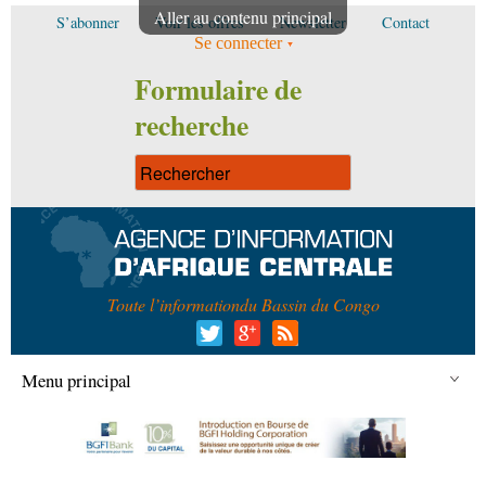
Aller au contenu principal
S’abonner
Voir les offres
Newsletter
Contact
Se connecter
Formulaire de
recherche
Toute l’information
du Bassin du Congo
Menu principal