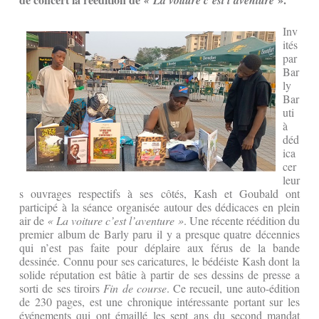
« La voiture c’est l’aventure
Inv
ités
par
Bar
ly
Bar
uti
à
déd
ica
cer
leur
s ouvrages respectifs à ses côtés, Kash et Goubald ont
participé à la séance organisée autour des dédicaces en plein
air de
« La voiture c’est l’aventure »
. Une récente réédition du
premier album de Barly paru il y a presque quatre décennies
qui n’est pas faite pour déplaire aux férus de la bande
dessinée. Connu pour ses caricatures, le bédéiste Kash dont la
solide réputation est bâtie à partir de ses dessins de presse a
sorti de ses tiroirs
Fin de course
. Ce recueil, une auto-édition
de 230 pages, est une chronique intéressante portant sur les
événements qui ont émaillé les sept ans du second mandat