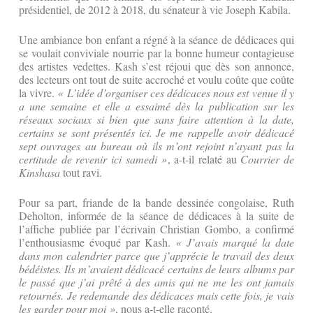
présidentiel, de 2012 à 2018, du sénateur à vie Joseph Kabila.
Une ambiance bon enfant a régné à la séance de dédicaces qui
se voulait conviviale nourrie par la bonne humeur contagieuse
des artistes vedettes. Kash s’est réjoui que dès son annonce,
des lecteurs ont tout de suite accroché et voulu coûte que coûte
la vivre.
« L’idée d’organiser ces dédicaces nous est venue il y
a une semaine et elle a essaimé dès la publication sur les
réseaux sociaux si bien que sans faire attention à la date,
certains se sont présentés ici. Je me rappelle avoir dédicacé
sept ouvrages au bureau où ils m’ont rejoint n’ayant pas la
certitude de revenir ici samedi »
, a-t-il relaté au
Courrier de
Kinshasa
tout ravi.
Pour sa part, friande de la bande dessinée congolaise, Ruth
Deholton, informée de la séance de dédicaces à la suite de
l’affiche publiée par l’écrivain Christian Gombo, a confirmé
l’enthousiasme évoqué par Kash.
« J’avais marqué la date
dans mon calendrier parce que j’apprécie le travail des deux
bédéistes. Ils m’avaient dédicacé certains de leurs albums par
le passé que j’ai prêté à des amis qui ne me les ont jamais
retournés. Je redemande des dédicaces mais cette fois, je vais
les garder pour moi »
, nous a-t-elle raconté.