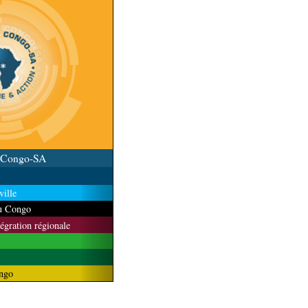
u Congo-SA
ille
du Congo
tégration régionale
ngo