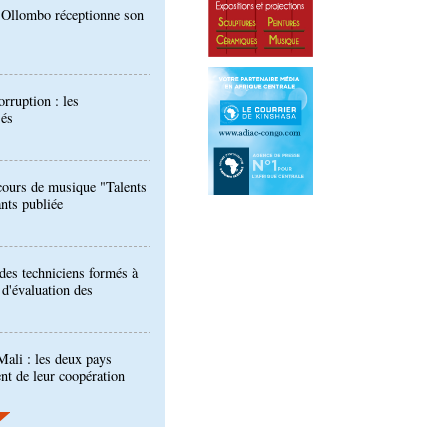
orruption : les
sés
ours de musique "Talents
ants publiée
 des techniciens formés à
l d'évaluation des
ali : les deux pays
nt de leur coopération
er : la Banque postale du
entrée à la BVMAC
développement: la