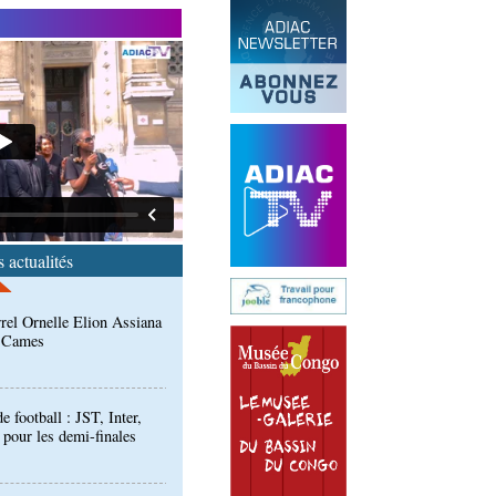
ucie-Bongo : des
iser le plateau technique
 épidémies : les employés
 Kambissi en formation
rrel Ornelle Elion Assiana
t Cames
 actualités
football : JST, Inter,
 pour les demi-finales
: Ollombo réceptionne son