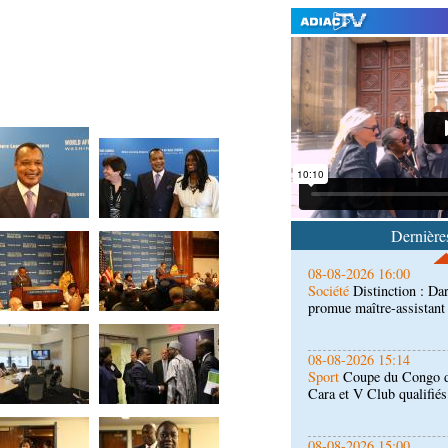
09-08-2026 10:30
Société
Hôpital Edith-L
équipements pour modern
08-08-2026 16:30
Société
Lutte contre les
de la maison de retraite
08-08-2026 16:00
Société
Distinction : Da
promue maître-assistan
Dernières
08-08-2026 15:14
Sport
Coupe du Congo de 
Cara et V Club qualifiés
08-08-2026 15:00
Société
Santé publique 
hôpital de référence
08-08-2026 15:00