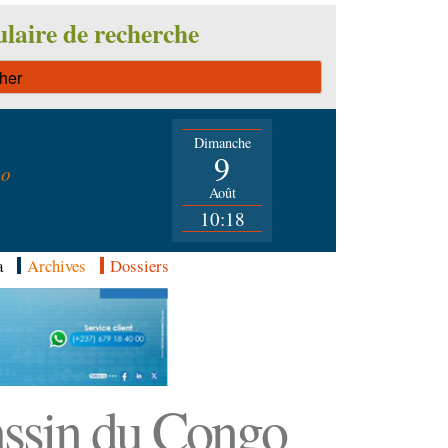
laire de recherche
Dimanche
n
9
go
Août
10:18
a
Archives
Dossiers
Bassin du Congo