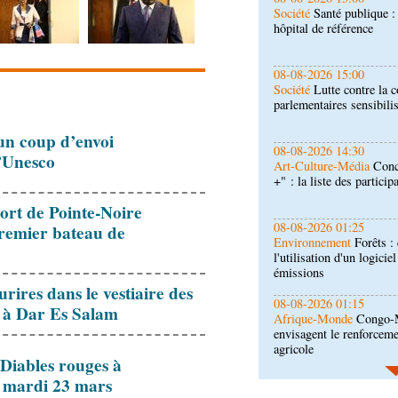
Société
Lutte contre la c
parlementaires sensibili
08-08-2026 14:30
Art-Culture-Média
Conc
+" : la liste des particip
un coup d’envoi
08-08-2026 01:25
’Unesco
Environnement
Forêts :
l'utilisation d'un logicie
émissions
port de Pointe-Noire
08-08-2026 01:15
premier bateau de
Afrique-Monde
Congo-M
envisagent le renforceme
agricole
urires dans le vestiaire des
08-08-2026 01:13
s à Dar Es Salam
Économie
Marché boursi
Congo officialise son 
Diables rouges à
08-08-2026 01:00
t mardi 23 mars
Société
Accélération du 