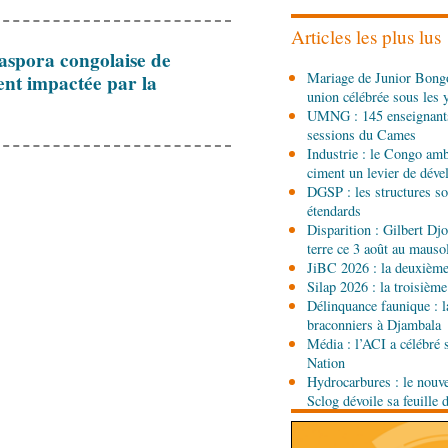
République du Congo mi
Articles les plus lus
iaspora congolaise de
08-08-2026 00:45
Mariage de Junior Bongo
nt impactée par la
Politique
Débat d’orienta
union célébrée sous les 
gouvernement présente s
UMNG : 145 enseignant
sociale 2027-2029 au Pa
sessions du Cames
08-08-2026 00:30
Industrie : le Congo ambi
Société
Assainissement e
ciment un levier de dév
les Nations unies réitèr
DGSP : les structures sou
étendards
Disparition : Gilbert D
terre ce 3 août au maus
JiBC 2026 : la deuxième 
Silap 2026 : la troisième
Délinquance faunique : l
braconniers à Djambala
Média : l’ACI a célébré 
Nation
Hydrocarbures : le nouve
Sclog dévoile sa feuille 