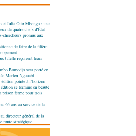
se sur sa diaspora
 et Julia Otto Mbongo : une
tion budgétaire: le
yeux de quatre chefs d'État
a politique économique et
s-chercheurs promus aux
rlement
tionne de faire de la filière
t développement local :
eloppement
ent leur soutien au Congo
s tutelle reçoivent leurs
jombo Bomodjo sera porté en
olée Marien-Ngouabi
édition pointe à l’horizon
 édition se termine en beauté
a prison ferme pour trois
ses 65 ans au service de la
au directeur général de la
de route stratégique