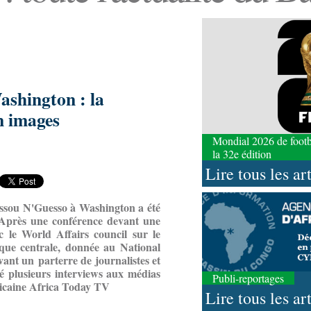
ashington : la
n images
Mondial 2026 de footbal
la 32e édition
Lire tous les ar
09-08-2026 10:53
ssou N'Guesso à Washington a été
Afrique-Monde
Autonom
 Après une conférence devant une
soirée de gala organisée
c le World Affairs council sur le
l’Opdad
ique centrale, donnée au National
vant un parterre de journalistes et
09-08-2026 10:38
dé plusieurs interviews aux médias
Art-Culture-Média
Ciné
Publi-reportages
ricaine Africa Today TV
Es’crim» promeut la lutt
Lire tous les ar
juvénile par le sport