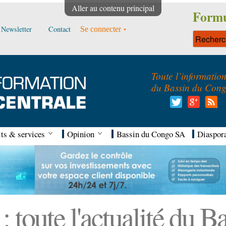
Aller au contenu principal
Formu
Newsletter
Contact
Se connecter
Toute l’informatio
du Bassin du Con
ts & services
Opinion
Bassin du Congo SA
Diaspor
 toute l'actualité du 