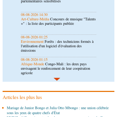
+" : la liste des participants publiée
08-08-2026 01:25
Environnement
Forêts : des techniciens formés à
l'utilisation d'un logiciel d'évaluation des
émissions
08-08-2026 01:15
Afrique-Monde
Congo-Mali : les deux pays
envisagent le renforcement de leur coopération
agricole
08-08-2026 01:13
Économie
Marché boursier : la Banque postale du
Congo officialise son entrée à la BVMAC
08-08-2026 01:00
Société
Accélération du développement: la
République du Congo mise sur sa diaspora
Articles les plus lus
08-08-2026 00:45
Mariage de Junior Bongo et Julia Otto Mbongo : une union célébrée
Politique
Débat d’orientation budgétaire: le
sous les yeux de quatre chefs d'État
gouvernement présente sa politique économique et