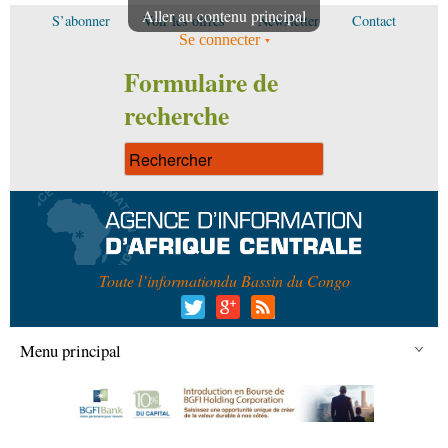
Aller au contenu principal
S’abonner
Voir les offres
Newsletter
Contact
Se connecter
Formulaire de
recherche
Toute l’information
du Bassin du Congo
Menu principal