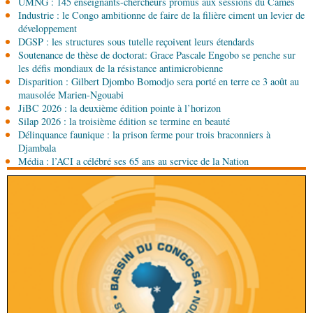
UMNG : 145 enseignants-chercheurs promus aux sessions du Cames
sociale 2027-2029 au Parlement
Industrie : le Congo ambitionne de faire de la filière ciment un levier de
08-08-2026 00:30
développement
Société
Assainissement et développement local :
DGSP : les structures sous tutelle reçoivent leurs étendards
les Nations unies réitèrent leur soutien au Congo
Soutenance de thèse de doctorat: Grace Pascale Engobo se penche sur
les défis mondiaux de la résistance antimicrobienne
Disparition : Gilbert Djombo Bomodjo sera porté en terre ce 3 août au
07-08-2026 11:03
mausolée Marien-Ngouabi
Sport
Football, le week-end des Diables rouges et
JiBC 2026 : la deuxième édition pointe à l’horizon
des Congolais de la diaspora en Coupes d'Europe
Silap 2026 : la troisième édition se termine en beauté
(matches aller du 3e tour)
Délinquance faunique : la prison ferme pour trois braconniers à
07-08-2026 10:15
Djambala
Afrique-Monde
Afrique de l'Ouest : les mafias du
Média : l’ACI a célébré ses 65 ans au service de la Nation
numérique inventent une nouvelle traite humaine