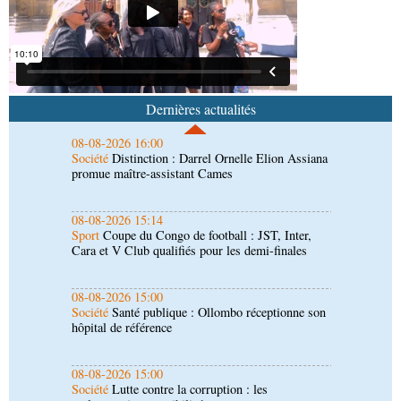
Société
Lutte contre les épidémies : les employés
de la maison de retraite Kambissi en formation
08-08-2026 16:00
Société
Distinction : Darrel Ornelle Elion Assiana
promue maître-assistant Cames
Dernières actualités
08-08-2026 15:14
Sport
Coupe du Congo de football : JST, Inter,
Cara et V Club qualifiés pour les demi-finales
08-08-2026 15:00
Société
Santé publique : Ollombo réceptionne son
hôpital de référence
08-08-2026 15:00
Société
Lutte contre la corruption : les
parlementaires sensibilisés
08-08-2026 14:30
Art-Culture-Média
Concours de musique "Talents