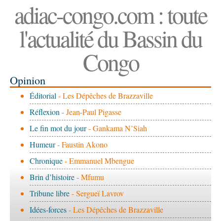
adiac-congo.com : toute
l'actualité du Bassin du
Congo
Opinion
Éditorial
- Les Dépêches de Brazzaville
Réflexion
- Jean-Paul Pigasse
Le fin mot du jour
- Gankama N’Siah
Humeur
- Faustin Akono
Chronique
- Emmanuel Mbengue
Brin d’histoire
- Mfumu
Tribune libre
- Sergueï Lavrov
Idées-forces
- Les Dépêches de Brazzaville