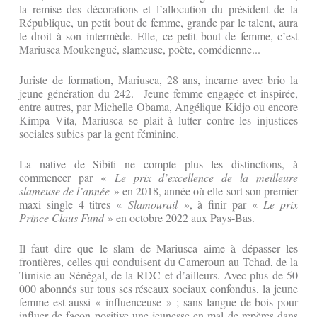
la remise des décorations et l’allocution du président de la
République, un petit bout de femme, grande par le talent, aura
le droit à son intermède. Elle, ce petit bout de femme, c’est
Mariusca Moukengué, slameuse, poète, comédienne...
Juriste de formation, Mariusca, 28 ans, incarne avec brio la
jeune génération du 242. Jeune femme engagée et inspirée,
entre autres, par Michelle Obama, Angélique Kidjo ou encore
Kimpa Vita, Mariusca se plait à lutter contre les injustices
sociales subies par la gent féminine.
La native de Sibiti ne compte plus les distinctions, à
commencer par «
Le prix d’excellence de la meilleure
slameuse de l’année
» en 2018, année où elle sort son premier
maxi single 4 titres «
Slamourail
», à finir par «
Le prix
Prince Claus Fund
» en octobre 2022 aux Pays-Bas.
Il faut dire que le slam de Mariusca aime à dépasser les
frontières, celles qui conduisent du Cameroun au Tchad, de la
Tunisie au Sénégal, de la RDC et d’ailleurs. Avec plus de 50
000 abonnés sur tous ses réseaux sociaux confondus, la jeune
femme est aussi « influenceuse » ; sans langue de bois pour
influer de façon positive une jeunesse en mal de repères dans