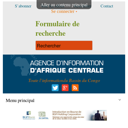
Aller au contenu principal
S’abonner
Voir les offres
Newsletter
Contact
Se connecter
Formulaire de
recherche
Toute l’information
du Bassin du Congo
Menu principal