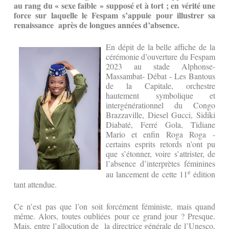
au rang du « sexe faible » supposé et à tort ; en vérité une
force sur laquelle le Fespam s’appuie pour illustrer sa
renaissance après de longues années d’absence.
En dépit de la belle affiche de la
cérémonie d’ouverture du Fespam
2023 au stade Alphonse-
Massambat- Débat - Les Bantous
de la Capitale, orchestre
hautement symbolique et
intergénérationnel du Congo
Brazzaville, Diesel Gucci, Sidiki
Diabaté, Ferré Gola, Tidiane
Mario et enfin Roga Roga -
certains esprits retords n’ont pu
que s’étonner, voire s’attrister, de
l’absence d’interprètes féminines
e
au lancement de cette 11
édition
tant attendue.
Ce n’est pas que l’on soit forcément féministe, mais quand
même. Alors, toutes oubliées pour ce grand jour ? Presque.
Mais, entre l’allocution de la directrice générale de l’Unesco,