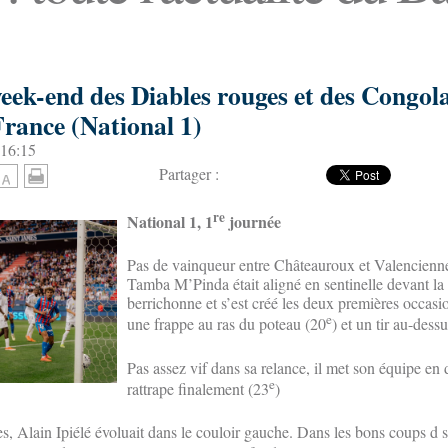
week-end des Diables rouges et des Congola
France (National 1)
 16:15
Partager :
re
National 1, 1
journée
Pas de vainqueur entre Châteauroux et Valencienne
Tamba M’Pinda était aligné en sentinelle devant la
berrichonne et s’est créé les deux premières occas
e
une frappe au ras du poteau (20
) et un tir au-dess
Pas assez vif dans sa relance, il met son équipe en 
e
rattrape finalement (23
)
es, Alain Ipiélé évoluait dans le couloir gauche. Dans les bons coups d 
e