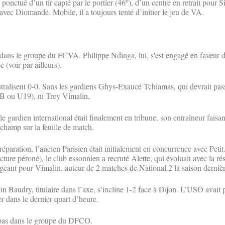
ponctué d’un tir capté par le portier (46
), d’un centre en retrait pour 
vec Diomandé. Mobile, il a toujours tenté d’initier le jeu de VA.
 dans le groupe du FCVA. Philippe Ndinga, lui, s'est engagé en faveur de
 (voir par ailleurs).
tralisent 0-0. Sans les gardiens Ghys-Exaucé Tchiamas, qui devrait pass
 (B ou U19), ni Trey Vimalin,
gardien international était finalement en tribune, son entraîneur faisan
 champ sur la feuille de match.
réparation, l’ancien Parisien était initialement en concurrence avec Petit
acture péroné), le club essonnien a recruté Alette, qui évoluait avec la ré
eant pour Vimalin, auteur de 2 matches de National 2 la saison dernièr
 Baudry, titulaire dans l’axe, s’incline 1-2 face à Dijon. L’USO avait p
er dans le dernier quart d’heure.
 pas dans le groupe du DFCO.