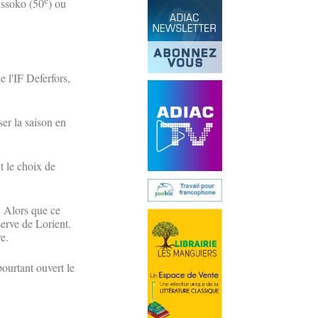
Sissoko (50
) ou
 l'IF Deferfors,
er la saison en
t le choix de
. Alors que ce
serve de Lorient.
e.
ourtant ouvert le