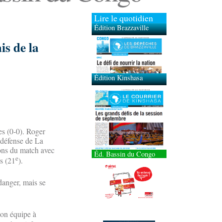
Lire le quotidien
Édition Brazzaville
Édition Kinshasa
is de la
s (0-0). Roger
 défense de La
ions du match avec
Éd. Bassin du Congo
e
us (21
).
danger, mais se
son équipe à
e