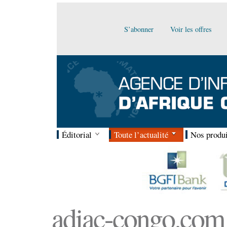
S’abonner
Voir les offres
Éditorial
Toute l’actualité
Nos produi
adiac-congo.com :