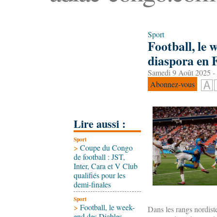
Sport
Football, le 
diaspora en 
Samedi 9 Août 2025 -
Abonnez-vous
Lire aussi :
Sport
>
Coupe du Congo
de football : JST,
Inter, Cara et V Club
qualifiés pour les
demi-finales
Sport
>
Football, le week-
Dans les rangs nordist
end des Diables