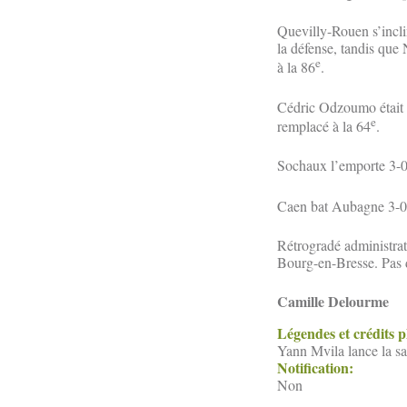
Quevilly-Rouen s’inclin
la défense, tandis que
e
à la 86
.
Cédric Odzoumo était ti
e
remplacé à la 64
.
Sochaux l’emporte 3-0
Caen bat Aubagne 3-0. 
Rétrogradé administrat
Bourg-en-Bresse. Pas 
Camille Delourme
Légendes et crédits 
Yann Mvila lance la 
Notification:
Non