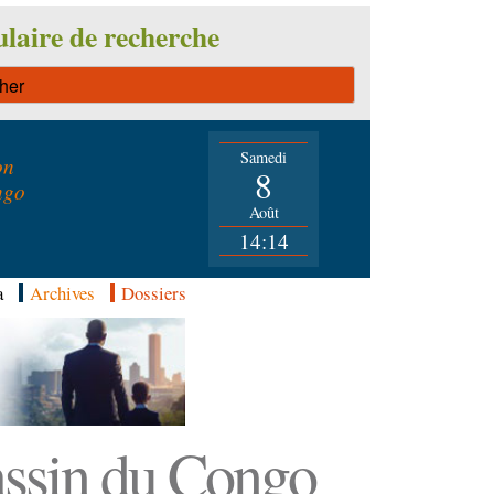
laire de recherche
Samedi
on
8
ngo
Août
14:14
a
Archives
Dossiers
Bassin du Congo