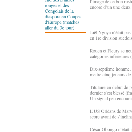
l’image de ce bon rush 
rouges et des
encore d’un une-deux a
Congolais de la
diaspora en Coupes
d'Europe (matches
aller du 3e tour)
Joël Ngoya n’était pas
en 1re division suédoise
Rouen et Fleury se neu
catégories inférieures
Dix-septième homme, le 
mettre cinq joueurs de
Titulaire en début de p
dernier s’est blessé (fr
Un signal peu encourag
L’US Orléans de Marvin
score avant de s’inclin
César Obongo n’était