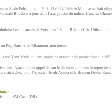
e au Stade Pelé, antre du Paris 13 (0-1). Jérémie Mounsesse était aligné
 Natanaël Bouékou a joué dans l’axe gauche du milieu. L’ancien Chamoi
tulaire lors du succès de Versailles à Saint- Brieuc (1-0). Utile en point
 au Puy. Sans Alan Bikoumou, non retenu.
e
Avec Yann Mvila titulaire, capitaine et auteur du premier but à la 38
.
ivement, Ajaccio a fait appel de son la décision et obtenu le report de 
de match donc pour l’Ajaccien Jesah Ayessa et le Bressan Destin Banzo
photo :
saison du SM Caen (DR)