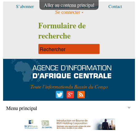
Aller au contenu principal
S’abonner
Voir les offres
Newsletter
Contact
Se connecter
Formulaire de
recherche
Toute l’information
du Bassin du Congo
Menu principal