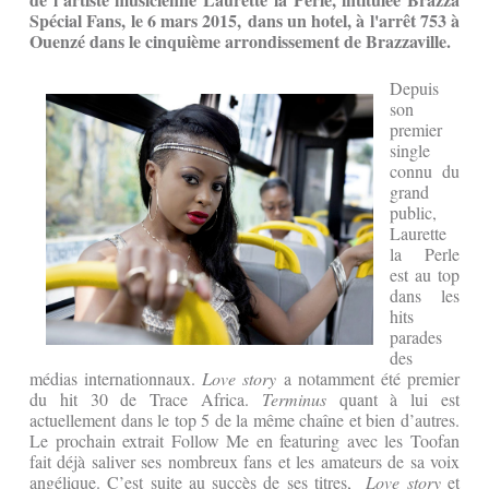
Spécial Fans, le 6 mars 2015, dans un hotel, à l'arrêt 753 à
Ouenzé dans le cinquième arrondissement de Brazzaville.
Depuis
son
premier
single
connu du
grand
public,
Laurette
la Perle
est au top
dans les
hits
parades
des
médias internationnaux.
Love story
a notamment été premier
du hit 30 de Trace Africa.
Terminus
quant à lui est
actuellement dans le top 5 de la même chaîne et bien d’autres.
Le prochain extrait Follow Me en featuring avec les Toofan
fait déjà saliver ses nombreux fans et les amateurs de sa voix
angélique. C’est suite au succès de ses titres,
Love story
et