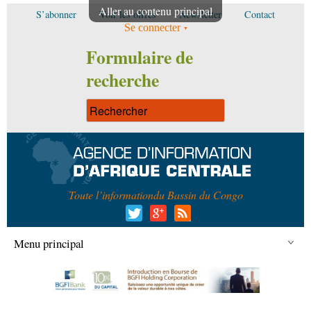
Aller au contenu principal
S’abonner
Voir les offres
Newsletter
Contact
Se connecter
Formulaire de
recherche
Toute l’information
du Bassin du Congo
Menu principal